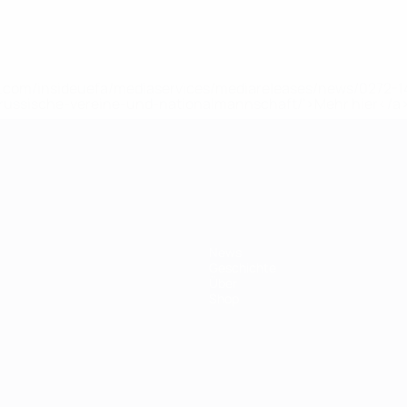
uefa.com/insideuefa/mediaservices/mediareleases/news/0272
russische-vereine-und-nationalmannschaft/'>Mehr hier</a
ft
News
Geschichte
Über
Shop