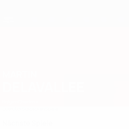
Direkt
zum
Hauptinhalt
UEFA-U21-Europameisterschaft
MARTIN
Martin Delavallee Stat. 2027
DELAVALLEE
Belgien
Charleroi
Überblick
Statistiken
Spiele
Nächste Spiele