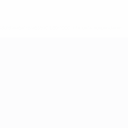
-148df89ea5e1-8fa63590fb30-1000--fifa-uefa-suspendieren-
>