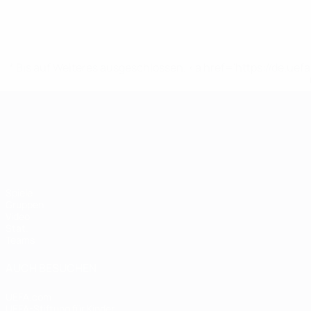
* Bis auf Weiteres ausgeschlossen. <a href='https://de.
UEFA-U21-Europameisterscha
Spiele
Gruppen
Video
Stat.
Teams
AUCH BESUCHEN
UEFA.com
UEFA-Stiftung für Kinder