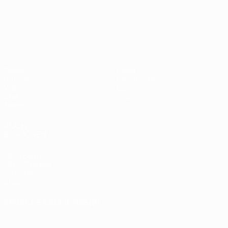
UEFA-U21-Europameisterscha
Spiele
News
Gruppen
Geschichte
Video
Über
Stat.
Shop
Teams
AUCH
BESUCHEN
UEFA.com
UEFA-Stiftung
für Kinder
Shop
SPRACHE &AUML;NDERN
Deutsch
English
Français
Deutsch
Русский
Español
Italiano
Português