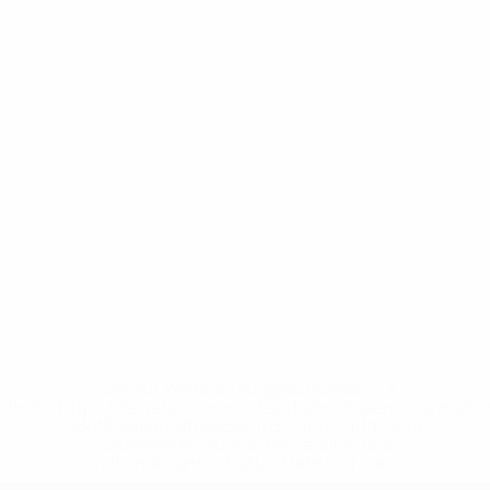
* Bis auf Weiteres ausgeschlossen. <a
href='https://de.uefa.com/insideuefa/mediaservices/medi
148df89ea5e1-8fa63590fb30-1000--fifa-uefa-
suspendieren-russische-vereine-und-
nationalmannschaft/'>Mehr hier</a>