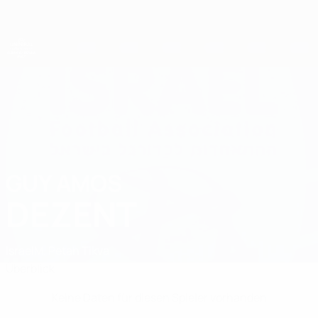
Direkt
zum
Hauptinhalt
UEFA-U21-Europameisterschaft
GUY AMOS
Guy Amos Dezent Stat.
DEZENT
Israel
M. Petah Tikva
Überblick
Keine Daten für diesen Spieler vorhanden