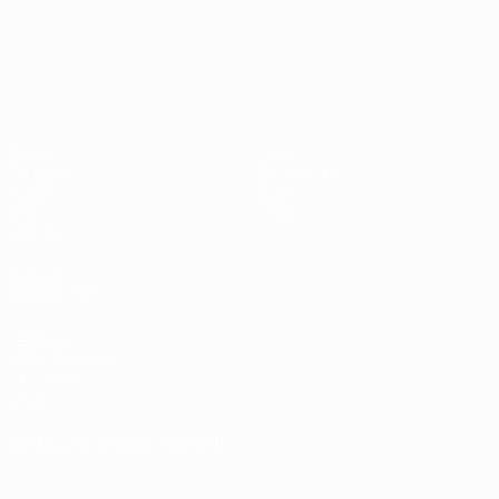
UEFA-U21-Europameisterscha
Spiele
News
Gruppen
Geschichte
Video
Über
Stat.
Shop
Teams
AUCH
BESUCHEN
UEFA.com
UEFA-Stiftung
für Kinder
Shop
SPRACHE &AUML;NDERN
Deutsch
English
Français
Deutsch
Русский
Español
Italiano
Português