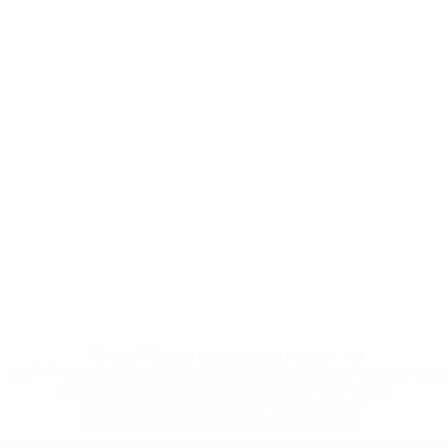
* Bis auf Weiteres ausgeschlossen. <a
href='https://de.uefa.com/insideuefa/mediaservices/medi
148df89ea5e1-8fa63590fb30-1000--fifa-uefa-
suspendieren-russische-vereine-und-
nationalmannschaft/'>Mehr hier</a>