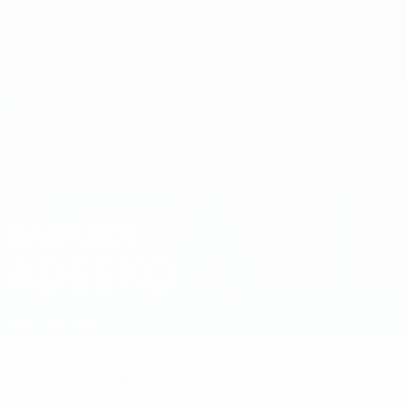
Direkt
zum
Hauptinhalt
UEFA-U21-Europameisterschaft
BABAJIDE
Babajide Adeeko Stat.
ADEEKO
Republik Irland
Überblick
Keine Daten für diesen Spieler vorhanden