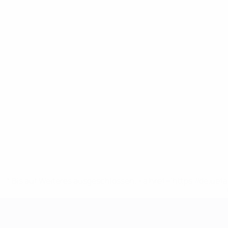
* Bis auf Weiteres ausgeschlossen. <a href='https://de.
UEFA-U21-Europameisterscha