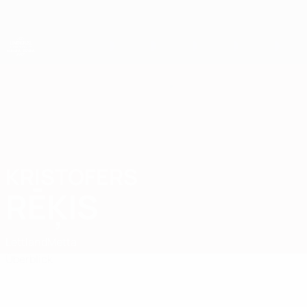
Direkt
zum
Hauptinhalt
UEFA-U21-Europameisterschaft
KRISTOFERS
Kristofers Rēķis Stat.
RĒĶIS
Lettland
Metta
Überblick