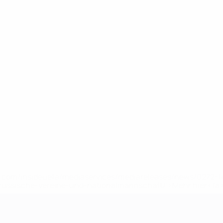
uefa.com/insideuefa/mediaservices/mediareleases/news/0272
russische-vereine-und-nationalmannschaft/'>Mehr hier</a
ft