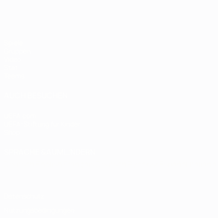
Spiele
Gruppen
Video
Stat.
Teams
AUCH BESUCHEN
UEFA.com
UEFA-Stiftung für Kinder
Shop
SPRACHE &AUML;NDERN
Deutsch
English
Français
Deutsch
Русский
Español
Italiano
Datenschutz
Nutzungsbedingungen