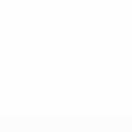
-148df89ea5e1-8fa63590fb30-1000--fifa-uefa-suspendieren-
>