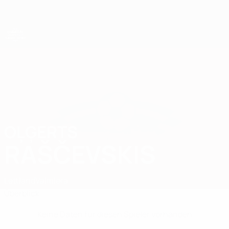
Direkt
zum
Hauptinhalt
UEFA-U21-Europameisterschaft
OĻĢERTS
Oļģerts Raščevskis Stat.
RAŠČEVSKIS
Lettland
Valmiera
Überblick
Keine Daten für diesen Spieler vorhanden