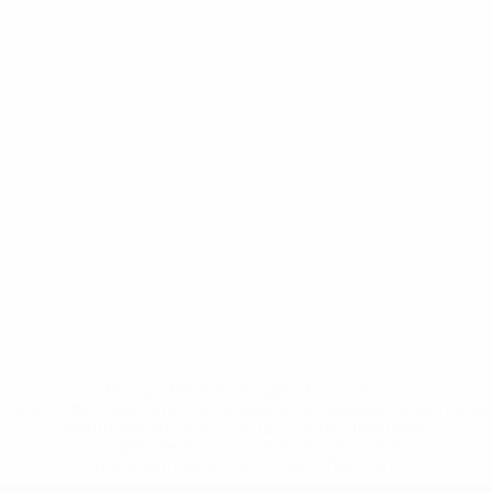
* Bis auf Weiteres ausgeschlossen. <a
href='https://de.uefa.com/insideuefa/mediaservices/medi
148df89ea5e1-8fa63590fb30-1000--fifa-uefa-
suspendieren-russische-vereine-und-
nationalmannschaft/'>Mehr hier</a>