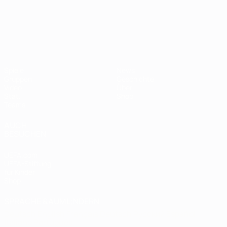
UEFA-U21-Europameisterscha
Spiele
News
Gruppen
Geschichte
Video
Über
Stat.
Shop
Teams
AUCH
BESUCHEN
UEFA.com
UEFA-Stiftung
für Kinder
Shop
SPRACHE &AUML;NDERN
Deutsch
English
Français
Deutsch
Русский
Español
Italiano
Português