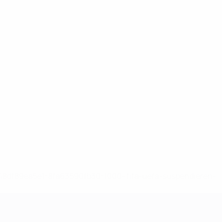
-148df89ea5e1-8fa63590fb30-1000--fifa-uefa-suspendieren-
>