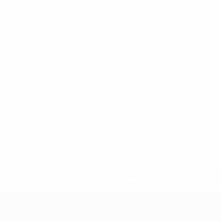
uefa.com/insideuefa/mediaservices/mediareleases/news/0272
russische-vereine-und-nationalmannschaft/'>Mehr hier</a
ft