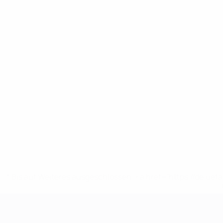
* Bis auf Weiteres ausgeschlossen. <a href='https://de.
UEFA-U21-Europameisterscha