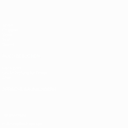
Spiele
Gruppen
Video
Stat.
Teams
AUCH BESUCHEN
UEFA.com
UEFA-Stiftung für Kinder
Shop
SPRACHE &AUML;NDERN
Deutsch
English
Français
Deutsch
Русский
Español
Italiano
Datenschutz
Nutzungsbedingungen