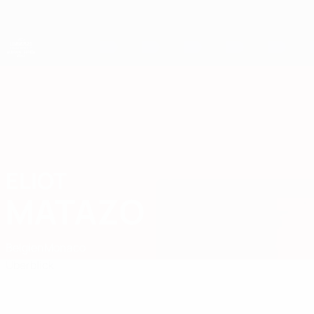
Direkt
zum
Hauptinhalt
UEFA-U21-Europameisterschaft
ELIOT
Eliot Matazo Stat.
MATAZO
Belgien
Monaco
Überblick