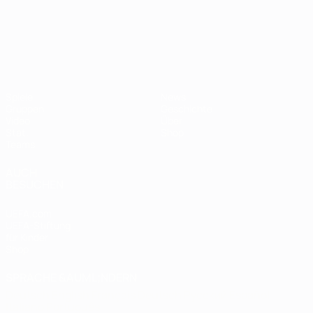
UEFA-U21-Europameisterscha
Spiele
News
Gruppen
Geschichte
Video
Über
Stat.
Shop
Teams
AUCH
BESUCHEN
UEFA.com
UEFA-Stiftung
für Kinder
Shop
SPRACHE &AUML;NDERN
Deutsch
English
Français
Deutsch
Русский
Español
Italiano
Português