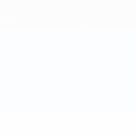
Direkt
zum
Hauptinhalt
UEFA-U21-Europameisterschaft
ŽAN-LUK
Žan-Luk Leban Stat.
LEBAN
Slowenien
Celje
Überblick
Keine Daten für diesen Spieler vorhanden