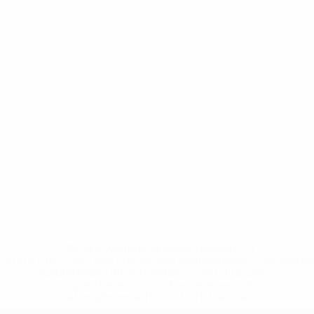
* Bis auf Weiteres ausgeschlossen. <a
href='https://de.uefa.com/insideuefa/mediaservices/medi
148df89ea5e1-8fa63590fb30-1000--fifa-uefa-
suspendieren-russische-vereine-und-
nationalmannschaft/'>Mehr hier</a>