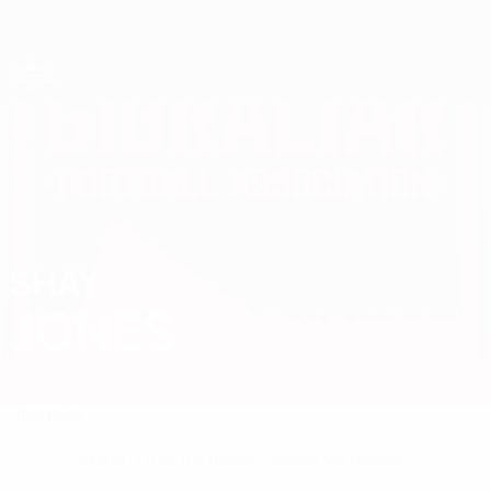
Direkt
zum
Hauptinhalt
UEFA-U21-Europameisterschaft
SHAY
Shay Jones Stat.
JONES
Gibraltar
Europa
Überblick
Keine Daten für diesen Spieler vorhanden