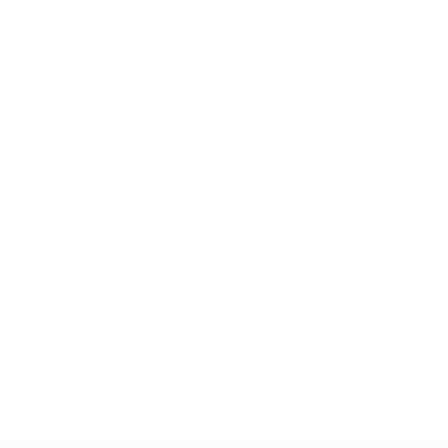
* Bis auf Weiteres ausgeschlossen. <a
href='https://de.uefa.com/insideuefa/mediaservices/medi
148df89ea5e1-8fa63590fb30-1000--fifa-uefa-
suspendieren-russische-vereine-und-
nationalmannschaft/'>Mehr hier</a>