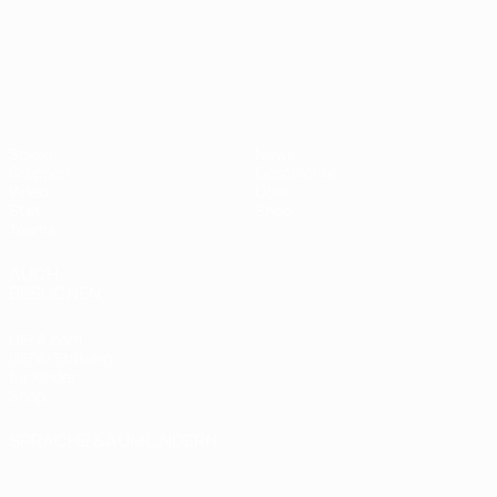
UEFA-U21-Europameisterscha
Spiele
News
Gruppen
Geschichte
Video
Über
Stat.
Shop
Teams
AUCH
BESUCHEN
UEFA.com
UEFA-Stiftung
für Kinder
Shop
SPRACHE &AUML;NDERN
Deutsch
English
Français
Deutsch
Русский
Español
Italiano
Português