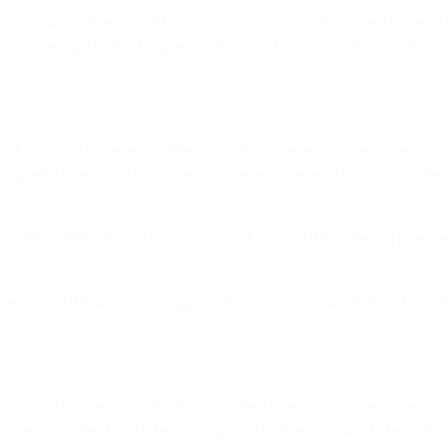
rosini, Acquafresca (79. Paloschi), Giovinco, Bocchetti, Candrev
ogo, Dejagah (86. Wagner), Johnson, Marin (54. Ben-Hatira), 
tor. Mit nur drei Gegentreffern in zehn Spielen stellte Itali
e, spielte man zwei Mal unentschieden, sieben Partien wurde
992, 1994, 1996, 2000 und 2004). Im Finale 2013 unterlag man
ieren nur 2013 über die Gruppenphase hinaus. Auch 2015 fand di
annschaft in der Qualifikation. Zudem blieb man als einziges
 Tore erzielt, den höchsten Erfolg feierte man auswärts beim 6