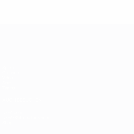
UEFA-U21-Europameisterscha
Spiele
Gruppen
Video
Stat.
Teams
AUCH BESUCHEN
UEFA.com
UEFA-Stiftung für Kinder
Shop