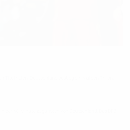
n Titel holen, Deutschland bestieg ein Mal den Thron.
r in der 48. Minute zugunsten von Deutschland. Das DFB-