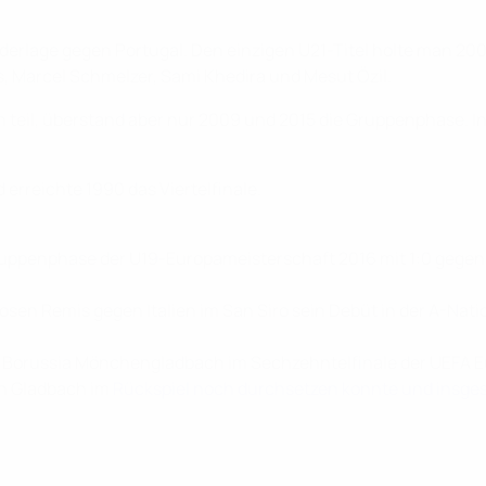
iederlage gegen Portugal. Den einzigen U21-Titel holte man
 Marcel Schmelzer, Sami Khedira und Mesut Özil.
 teil, überstand aber nur 2009 und 2015 die Gruppenphase. I
erreichte 1990 das Viertelfinale.
der Gruppenphase der U19-Europameisterschaft 2016 mit 1:0 ge
losen Remis gegen Italien im San Siro sein Debüt in der A-Na
russia Mönchengladbach im Sechzehntelfinale der UEFA Europa
ch Gladbach im
Rückspiel noch durchsetzen konnte und insge