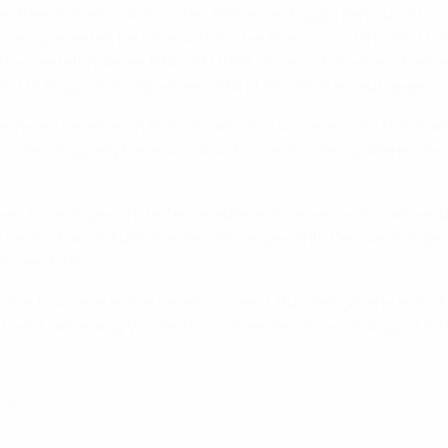
rainer Zdeněk Zeman Anfang der 1990er bei Foggia den Durchbru
 vier Spielzeiten bei Inter und drei bei Brescia. Im Jahr 2007 h
chte das Viertelfinale der FIFA-WM 1998, als er im Elfmetersc
 mit Di Biagio im Endspiel der UEFA EURO 2000 erneut gegen L
ineren Vereinen in Rom. Im Jahr 2011 wurde er U20-Nationaltra
er in der Gruppenphase aus, obwohl man mit dem späteren Si
nen. Die erfolgreichste Zeit erlebte er in seinen sechs Jahren
 Deutschlands Fußballer des Jahres gewählt. Der zweimalige 
6 den Titel.
ter trainierte er drei Vereine in der 2. Bundesliga, ehe er 
 acht Jahre lang Vorstandsvorsitzender, ehe er im August 20
i 2017