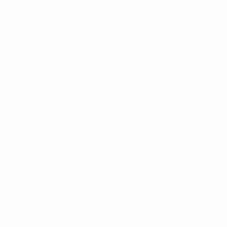
 2009 in Schweden. Zum Kader gehörten damals auch Manuel
n den Jahren 1992, 1996 und 1998 musste man sich im
gen Deutschland gewann.
tionalmannschaft.
 League auf die Fiorentina traf. Die Italiener erzielten
samt mit 4:3 gewann
.