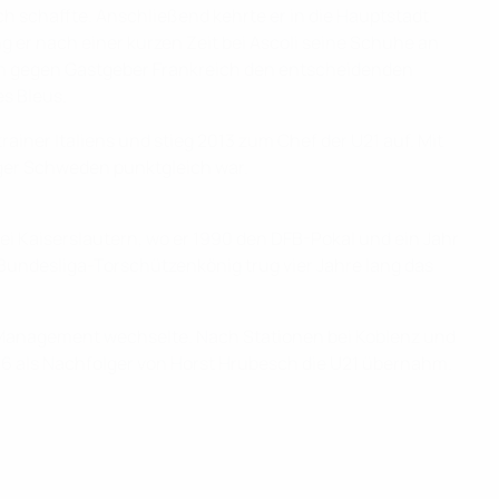
ch schaffte. Anschließend kehrte er in die Hauptstadt
ing er nach einer kurzen Zeit bei Ascoli seine Schuhe an
hießen gegen Gastgeber Frankreich den entscheidenden
es Bleus.
iner Italiens und stieg 2013 zum Chef der U21 auf. Mit
eger Schweden punktgleich war.
 bei Kaiserslautern, wo er 1990 den DFB-Pokal und ein Jahr
Bundesliga-Torschützenkönig trug vier Jahre lang das
ins Management wechselte. Nach Stationen bei Koblenz und
16 als Nachfolger von Horst Hrubesch die U21 übernahm.