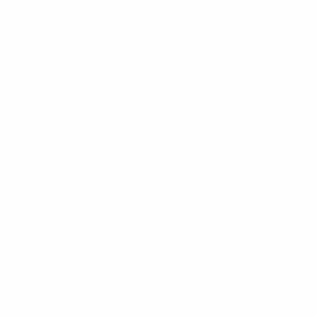
Italien:
Consigli, Motta (86. Pisano), Andreolli, Criscito, Mo
Deutschland:
Neuer, Beck, Boenisch, Höwedes, Boateng, A
Hintergrund
Italien
• Italien blieb in der Qualifikation sieben Mal ohne Gegen
Gegen Serbien, das am Ende in der Gruppe 2 Zweiter wurd
sicherte sich Italien am letzten Spieltag das EM-Ticket.
• Zwischen 1992 und 2004 holte Italien fünf U21-Titel (1
Endspiel 1986 noch vier weitere Halbfinal-Teilnahmen.
• Allerdings schaffte es Italien in den letzten sechs Turn
• Italien ist Ausrichter der U21-Endrunde 2019.
Deutschland
• Deutschland war mit 35 Treffern die torgefährlichste M
souverän. In vier der fünf Heimspiele wurden jeweils vier