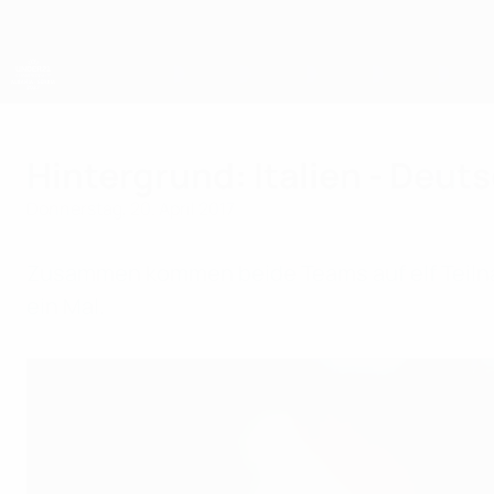
Direkt
zum
Hauptinhalt
UEFA-U21-Europameisterschaft
Hintergrund: Italien - Deut
Donnerstag, 20. April 2017
Zusammen kommen beide Teams auf elf Teilna
ein Mal.