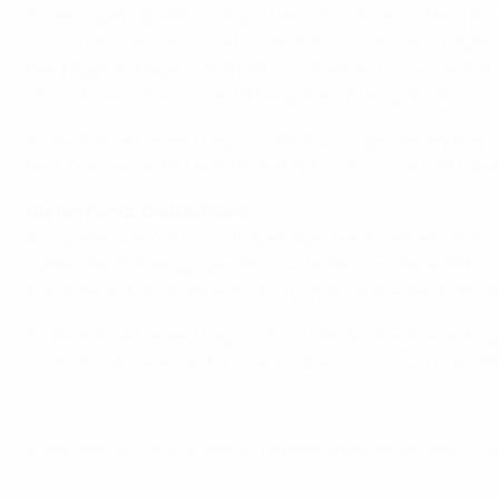
In der Jugend spielte Di Biagio bei Lazio, ehe er unter T
zurück und lief vier Jahre für die Roma auf, danach folgten
den Nagel. Di Biagio lief 31 Mal für Italien auf und errei
Versuch verschoss. Zwei Jahre später unterlag die Azzurri
Seine Trainerkarriere begann 2008 auf Jugendebene bei kle
dem Team erreichte er 2015 die Endrunde, schied dort ab
Stefan Kuntz, Deutschland
Als Spieler war Kuntz Leistungsträger bei all seinen Statio
später die Bundesliga gewann. Außerdem wurde er 1991 zu
Trikot der A-Nationalmannschaft und holte bei der EURO '9
Seine Trainerkarriere begann Kuntz im Amateurbereich, spä
Bochum kehrte er nach Kaiserslautern zurück und war dort
© 1998-2026 UEFA. All rights reserved.
Letzte Aktualisierung: Dienstag, 6. Jun