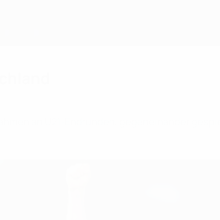
schland
hmen an U21-Endrunden, gegeneinander gespielt