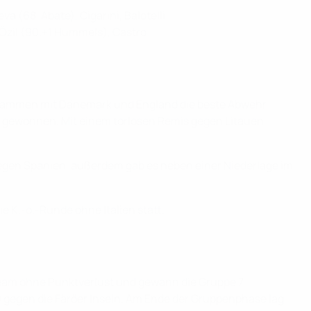
a (68. Abate), Cigarini, Balotelli
Özil (90.+1 Hummels), Castro
en zusammen mit Dänemark und England die beste Abwehr.
n gewonnen. Mit einem torlosen Remis gegen Litauen
 gegen Spanien, außerdem gab es neben einer Niederlage im
e K.-o.-Runde ohne Italien statt.
 Team ohne Punktverlust und gewann die Gruppe 7
:0 gegen die Färöer Inseln. Am Ende der Gruppenphase lag