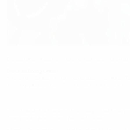
Andreas Beck schoss Deutschland 2009 zum Sieg gegen Italien
©Getty Images
Deutschland hat das bisher einzige Duell gegen Italien au
Bisherige Begegnungen
• Italien und Deutschland bringen es zusammen auf elf Te
Allerdings gab es erst eine Partie zwischen den zwei Man
• 2009 standen sich beide in Helsingborg im Halbfinale g
Team gewann anschließend auch das Endspiel.
• Die Aufstellungen im Olympiastadion am 26. Juni 2009: