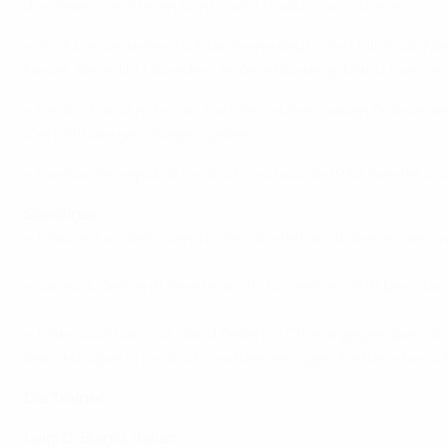
das Team von Stefan Kuntz acht Punkte vor Österreich.
• 2015 kassierte Deutschland eine deutliche Halbfinal-N
Neuer, Benedikt Höwedes, Jérôme Boateng, Mats Hummels,
• Deutschland nahm an fünf der letzten sieben Endrunden
Viertelfinale geschlagen geben.
• Die Bundesrepublik Deutschland wurde 1982 Zweiter und 
Sonstiges
• Manuel Locatelli stand in der Startelf, als Italien in 
• Yannick Gerhardt feierte am 15. November 2016 beim tor
• Mahmoud Dahoud stand Federico Chiesa gegenüber, als Bo
beim Hinspiel in Deutschland den einzigen Treffer
, ehe si
Die Trainer
Luigi Di Biagio, Italien