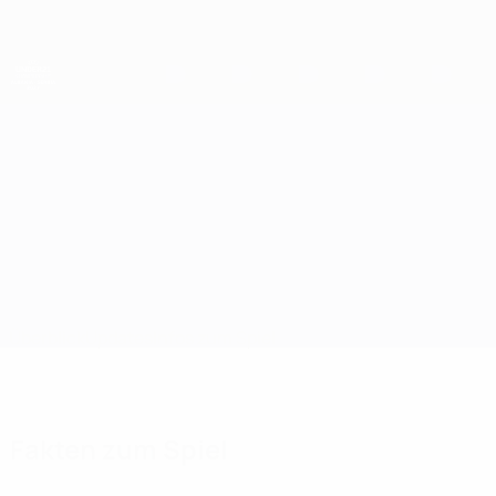
Direkt
zum
Hauptinhalt
UEFA-U21-Europameisterschaft
Deutschland vs Israel
Überblick
Updates
Infos zum Spiel
Fakten zum Spiel