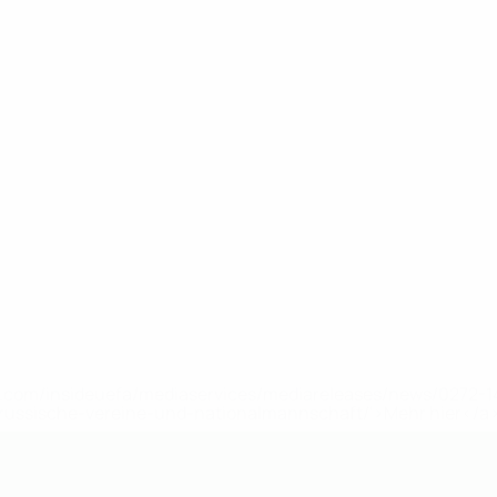
uefa.com/insideuefa/mediaservices/mediareleases/news/0272
russische-vereine-und-nationalmannschaft/'>Mehr hier</a