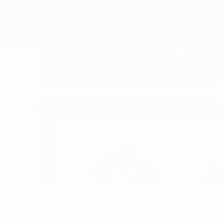
Direkt
zum
Hauptinhalt
UEFA U19-EM
AIRIDAS
Airidas Golambeckis Stat.
GOLAMBECKIS
England
Überblick