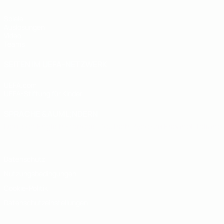
Spiele
Auslosungen
Video
Teams
SEITEN IM UEFA-NETZWERK
UEFA.com
UEFA-Stiftung für Kinder
SPRACHE &AUML;NDERN
Deutsch
English
Français
Deutsch
Русский
Español
Italiano
Datenschutz
Nutzungsbedingungen
Cookie-Politik
Datenschutzeinstellungen