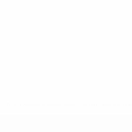
* Bis auf Weiteres ausgeschlossen. <a href='https://de.
UEFA U19-EM