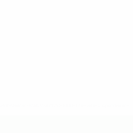
-148df89ea5e1-8fa63590fb30-1000--fifa-uefa-suspendieren-
>