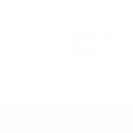
90
Gespielte Minuten
0
Gelbe Karten
uefa.com/insideuefa/mediaservices/mediareleases/news/0272
russische-vereine-und-nationalmannschaft/'>Mehr hier</a