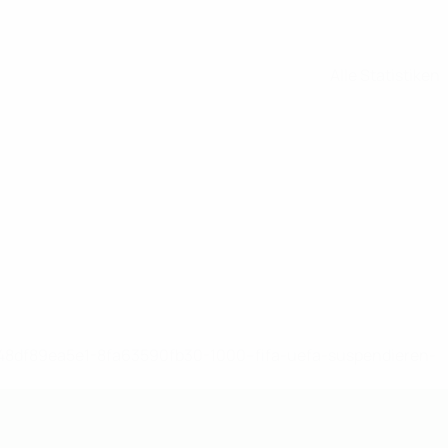
Alle Statistiken
-148df89ea5e1-8fa63590fb30-1000--fifa-uefa-suspendieren-
>