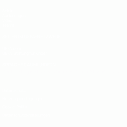
Spiele
Auslosungen
Video
Teams
SEITEN IM UEFA-NETZWERK
UEFA.com
UEFA-Stiftung für Kinder
SPRACHE &AUML;NDERN
Deutsch
English
Français
Deutsch
Русский
Español
Italiano
Datenschutz
Nutzungsbedingungen
Cookie-Politik
Datenschutzeinstellungen