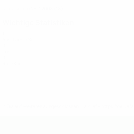
25.7.2008 (18)
GEBURTSDATUM
Wichtige Statistiken
1
Absolvierte Spiele
0
Tore
0
Rote Karten
* Bis auf Weiteres ausgeschlossen. <a href='https://de.
UEFA U19-EM