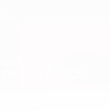
Direkt
zum
Hauptinhalt
UEFA U19-EM
MIKA
Mika Da Luz Garcia Stat. 2027
DA LUZ GARCIA
Luxemburg
Racing Union
Überblick
Statistiken
Spiele
Verteidiger
POSITION
3
NATIONALTEAM-NUMMER