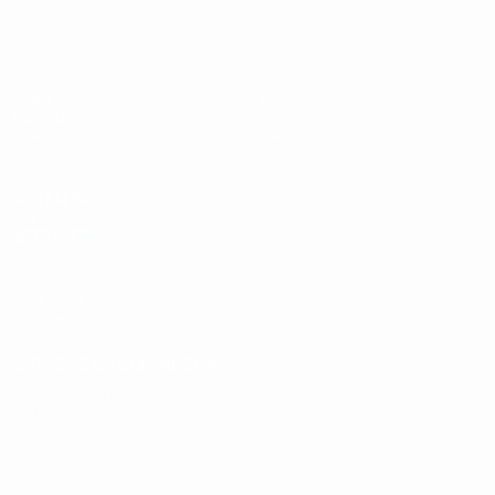
UEFA U19-EM
Spiele
News
Auslosungen
Geschichte
Video
Über
Teams
SEITEN IM
UEFA-
NETZWERK
UEFA.com
UEFA-Stiftung
für Kinder
SPRACHE &AUML;NDERN
Deutsch
English
Français
Deutsch
Русский
Español
Italiano
Português
Datenschutz