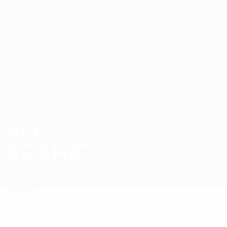
Direkt
zum
Hauptinhalt
UEFA U19-EM
ARMIN
Armin Spahić Stat.
SPAHIĆ
Bosnien und Herzegowina
Überblick
Keine Daten für diesen Spieler vorhanden