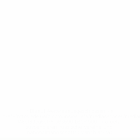
* Bis auf Weiteres ausgeschlossen. <a
href='https://de.uefa.com/insideuefa/mediaservices/medi
148df89ea5e1-8fa63590fb30-1000--fifa-uefa-
suspendieren-russische-vereine-und-
nationalmannschaft/'>Mehr hier</a>