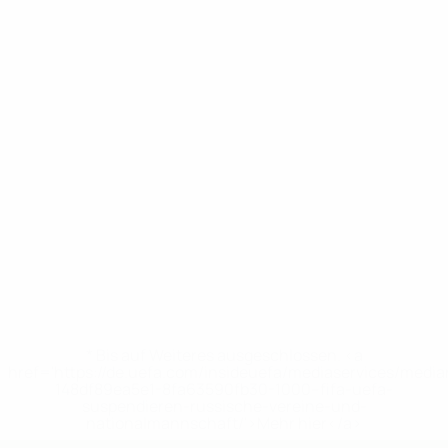
* Bis auf Weiteres ausgeschlossen. <a
href='https://de.uefa.com/insideuefa/mediaservices/medi
148df89ea5e1-8fa63590fb30-1000--fifa-uefa-
suspendieren-russische-vereine-und-
nationalmannschaft/'>Mehr hier</a>