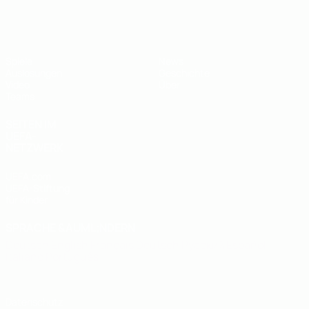
UEFA U19-EM
Spiele
News
Auslosungen
Geschichte
Video
Über
Teams
SEITEN IM
UEFA-
NETZWERK
UEFA.com
UEFA-Stiftung
für Kinder
SPRACHE &AUML;NDERN
Deutsch
English
Français
Deutsch
Русский
Español
Italiano
Português
Datenschutz