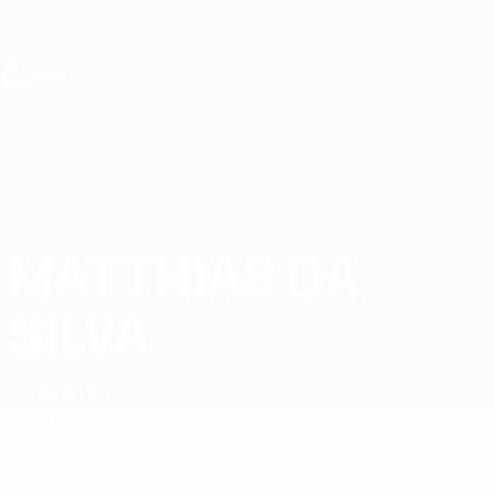
Direkt
zum
Hauptinhalt
UEFA U19-EM
MATTHIAS DA
Matthias Da Silva Stat.
SILVA
Portugal
Lyon
Überblick
Keine Daten für diesen Spieler vorhanden