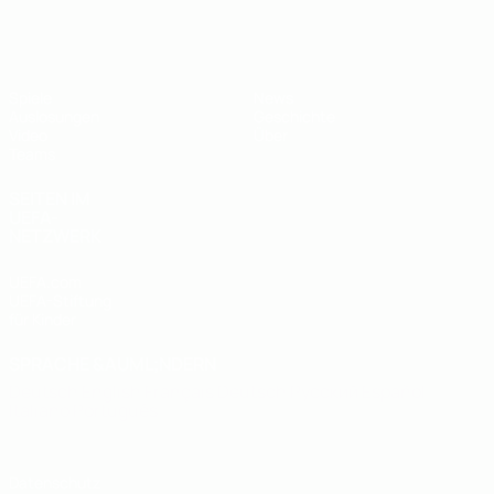
UEFA U19-EM
Spiele
News
Auslosungen
Geschichte
Video
Über
Teams
SEITEN IM
UEFA-
NETZWERK
UEFA.com
UEFA-Stiftung
für Kinder
SPRACHE &AUML;NDERN
Deutsch
English
Français
Deutsch
Русский
Español
Italiano
Português
Datenschutz