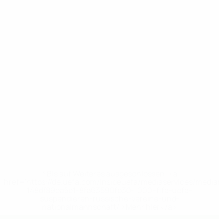
* Bis auf Weiteres ausgeschlossen. <a
href='https://de.uefa.com/insideuefa/mediaservices/medi
148df89ea5e1-8fa63590fb30-1000--fifa-uefa-
suspendieren-russische-vereine-und-
nationalmannschaft/'>Mehr hier</a>