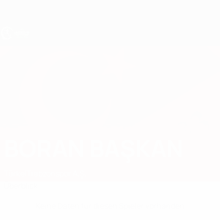
Direkt
zum
Hauptinhalt
UEFA U19-EM
BORAN BAŞKAN
Boran Başkan Stat.
Türkei
Trabzonspor A.Ş.
Überblick
Keine Daten für diesen Spieler vorhanden