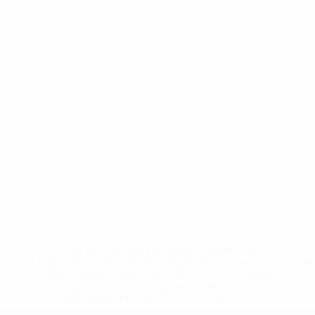
* Bis auf Weiteres ausgeschlossen. <a
href='https://de.uefa.com/insideuefa/mediaservices/medi
148df89ea5e1-8fa63590fb30-1000--fifa-uefa-
suspendieren-russische-vereine-und-
nationalmannschaft/'>Mehr hier</a>