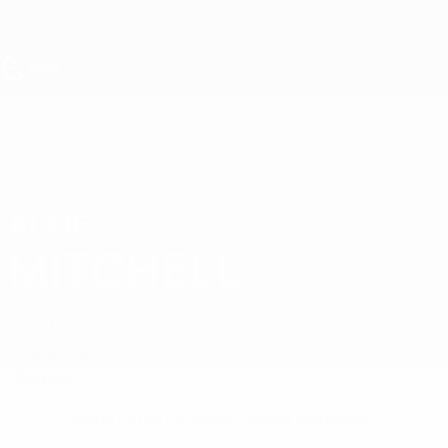
Direkt
zum
Hauptinhalt
UEFA U19-EM
ALFIE
Alfie Mitchell Stat.
MITCHELL
Nordirland
Cliftonville
Vergleichen
Überblick
Keine Daten für diesen Spieler vorhanden