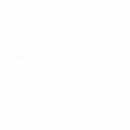
UEFA U19-EM
Spiele
News
Auslosungen
Geschichte
Video
Über
Teams
SEITEN IM
UEFA-
NETZWERK
UEFA.com
UEFA-Stiftung
für Kinder
SPRACHE &AUML;NDERN
Deutsch
English
Français
Deutsch
Русский
Español
Italiano
Português
Datenschutz