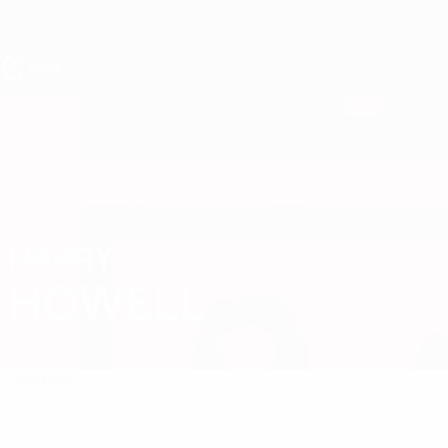
Direkt
zum
Hauptinhalt
UEFA U19-EM
HARRY
Harry Howell Stat.
HOWELL
England
Überblick