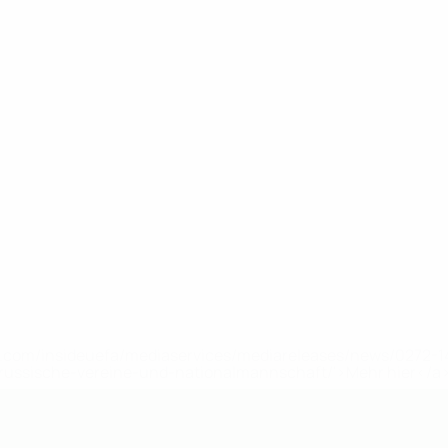
uefa.com/insideuefa/mediaservices/mediareleases/news/0272
russische-vereine-und-nationalmannschaft/'>Mehr hier</a