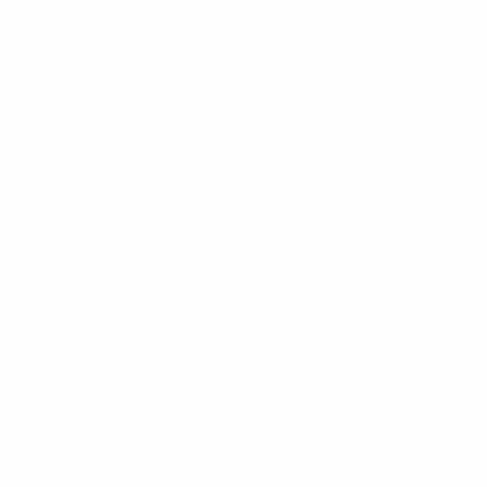
* Bis auf Weiteres ausgeschlossen. <a href='https://de.
UEFA U19-EM