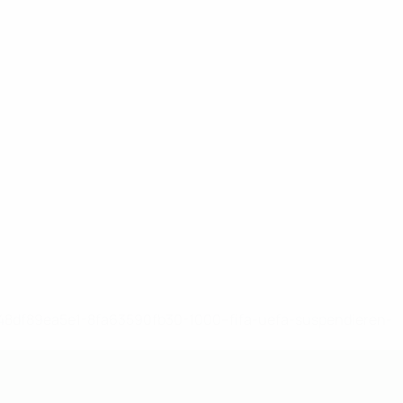
-148df89ea5e1-8fa63590fb30-1000--fifa-uefa-suspendieren-
>