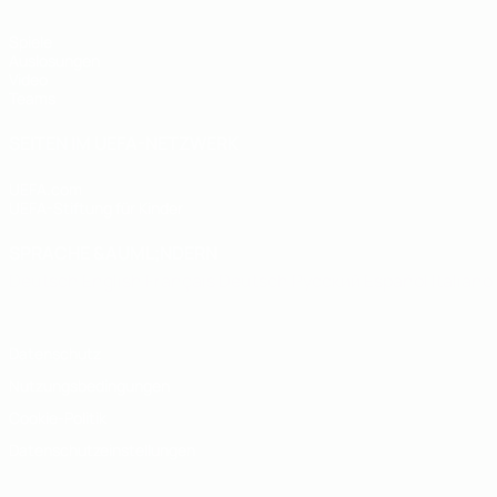
Spiele
Auslosungen
Video
Teams
SEITEN IM UEFA-NETZWERK
UEFA.com
UEFA-Stiftung für Kinder
SPRACHE &AUML;NDERN
Deutsch
English
Français
Deutsch
Русский
Español
Italiano
Datenschutz
Nutzungsbedingungen
Cookie-Politik
Datenschutzeinstellungen