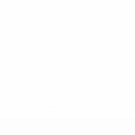
* Bis auf Weiteres ausgeschlossen. <a href='https://de.
UEFA U19-EM