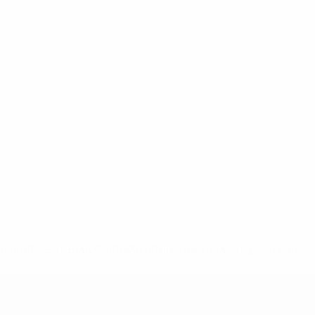
-148df89ea5e1-8fa63590fb30-1000--fifa-uefa-suspendieren-
>