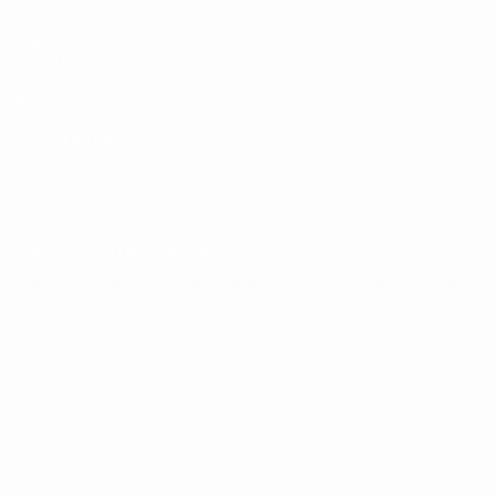
Spiele
Auslosungen
Video
Teams
SEITEN IM UEFA-NETZWERK
UEFA.com
UEFA-Stiftung für Kinder
SPRACHE &AUML;NDERN
Deutsch
English
Français
Deutsch
Русский
Español
Italiano
Datenschutz
Nutzungsbedingungen
Cookie-Politik
Datenschutzeinstellungen