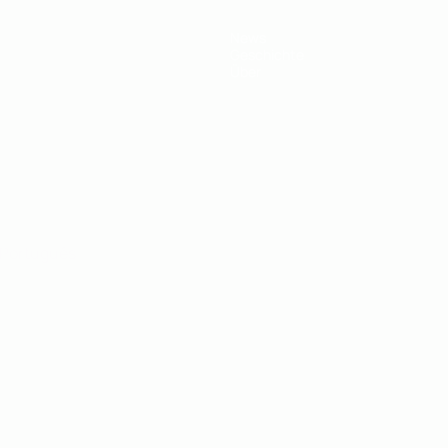
News
Geschichte
Über
Português