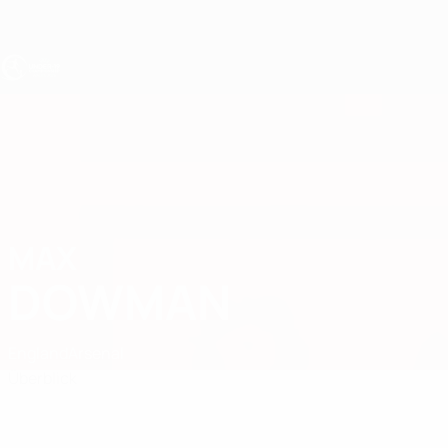
Direkt
zum
Hauptinhalt
UEFA U19-EM
MAX
Max Dowman Stat.
DOWMAN
England
Arsenal
Überblick