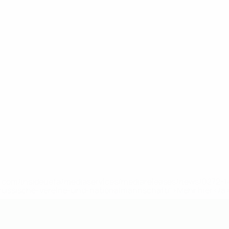
uefa.com/insideuefa/mediaservices/mediareleases/news/0272
russische-vereine-und-nationalmannschaft/'>Mehr hier</a