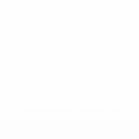
270
Gespielte Minuten
90 im Schnitt pro Spiel
0
Gelbe Karten
uefa.com/insideuefa/mediaservices/mediareleases/news/0272
russische-vereine-und-nationalmannschaft/'>Mehr hier</a