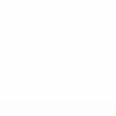
Alle Statistiken
-148df89ea5e1-8fa63590fb30-1000--fifa-uefa-suspendieren-
>