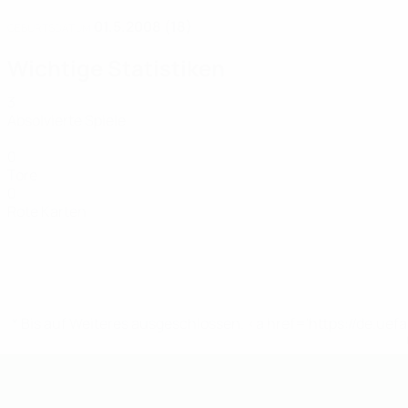
01.5.2008 (18)
GEBURTSDATUM
Wichtige Statistiken
3
Absolvierte Spiele
0
Tore
0
Rote Karten
* Bis auf Weiteres ausgeschlossen. <a href='https://de.
UEFA U19-EM