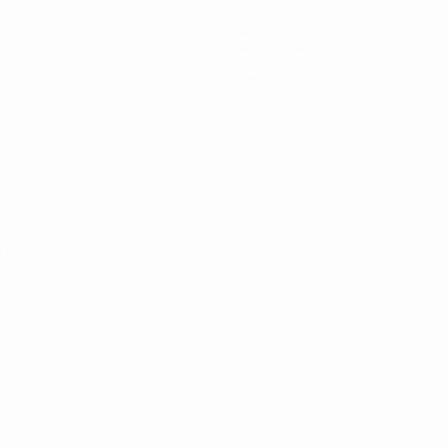
News
Geschichte
Über
Português