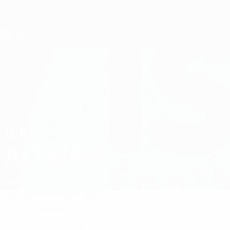
Direkt
zum
Hauptinhalt
UEFA U19-EM
ILAI
Ilai Altman Stat. 2027
ALTMAN
Israel
M. Petah Tikva
Überblick
Statistiken
Spiele
Torhüter
POSITION
1
NATIONALTEAM-NUMMER