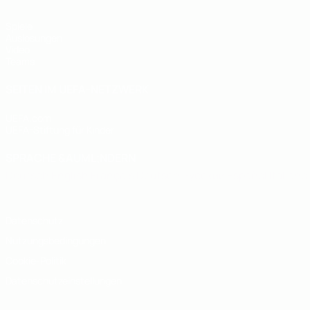
Spiele
Auslosungen
Video
Teams
SEITEN IM UEFA-NETZWERK
UEFA.com
UEFA-Stiftung für Kinder
SPRACHE &AUML;NDERN
Deutsch
English
Français
Deutsch
Русский
Español
Italiano
Datenschutz
Nutzungsbedingungen
Cookie-Politik
Datenschutzeinstellungen