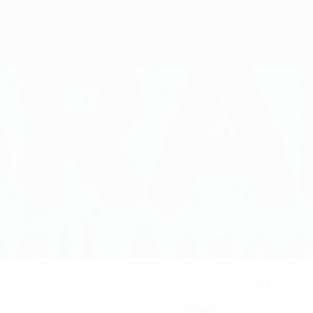
59
KLUB-RÜCKENNUMMER
Israel
LAND