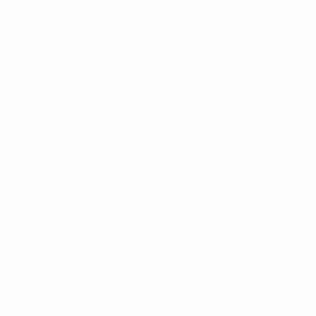
UEFA U19-EM
Spiele
News
Auslosungen
Geschichte
Video
Über
Teams
SEITEN IM
UEFA-
NETZWERK
UEFA.com
UEFA-Stiftung
für Kinder
SPRACHE &AUML;NDERN
Deutsch
English
Français
Deutsch
Русский
Español
Italiano
Português
Datenschutz