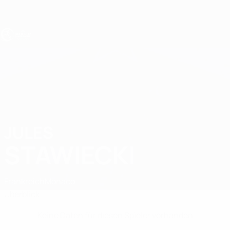
Direkt
zum
Hauptinhalt
UEFA U19-EM
JULES
Jules Stawiecki Stat.
STAWIECKI
Frankreich
Monaco
Überblick
Keine Daten für diesen Spieler vorhanden