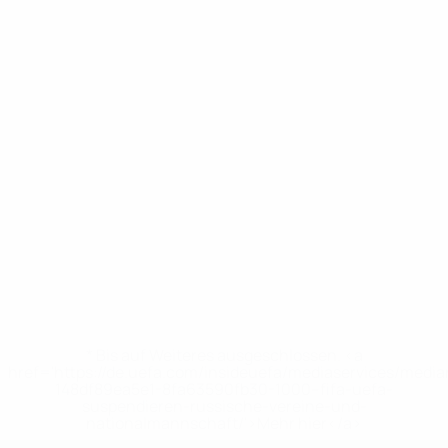
* Bis auf Weiteres ausgeschlossen. <a
href='https://de.uefa.com/insideuefa/mediaservices/medi
148df89ea5e1-8fa63590fb30-1000--fifa-uefa-
suspendieren-russische-vereine-und-
nationalmannschaft/'>Mehr hier</a>