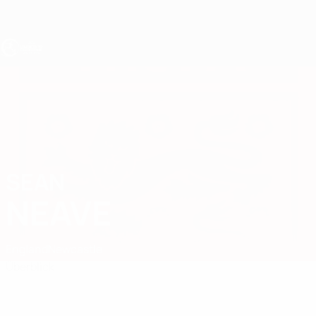
Direkt
zum
Hauptinhalt
UEFA U19-EM
SEAN
Sean Neave Stat.
NEAVE
England
Newcastle
Überblick