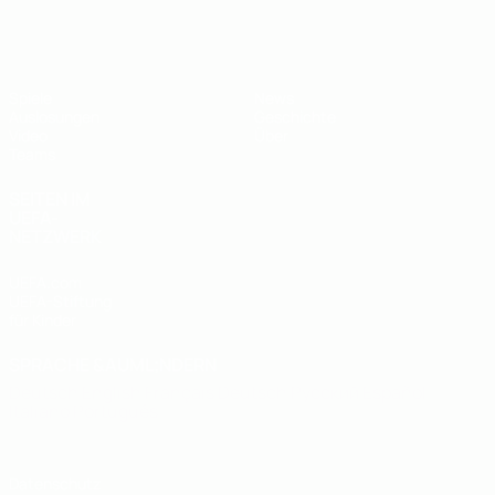
UEFA U19-EM
Spiele
News
Auslosungen
Geschichte
Video
Über
Teams
SEITEN IM
UEFA-
NETZWERK
UEFA.com
UEFA-Stiftung
für Kinder
SPRACHE &AUML;NDERN
Deutsch
English
Français
Deutsch
Русский
Español
Italiano
Português
Datenschutz