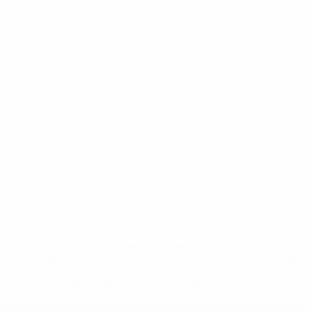
* Bis auf Weiteres ausgeschlossen. <a
href='https://de.uefa.com/insideuefa/mediaservices/medi
148df89ea5e1-8fa63590fb30-1000--fifa-uefa-
suspendieren-russische-vereine-und-
nationalmannschaft/'>Mehr hier</a>