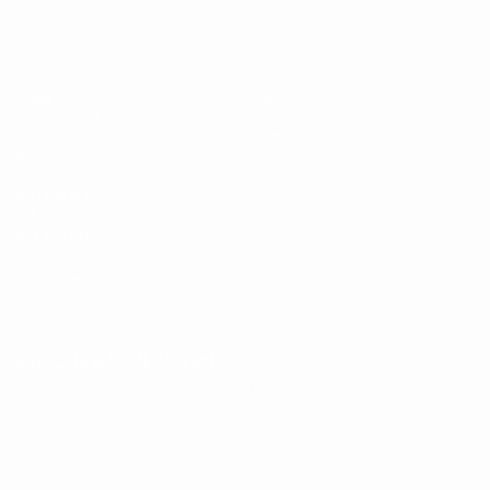
UEFA U19-EM
Spiele
News
Auslosungen
Geschichte
Video
Über
Teams
SEITEN IM
UEFA-
NETZWERK
UEFA.com
UEFA-Stiftung
für Kinder
SPRACHE &AUML;NDERN
Deutsch
English
Français
Deutsch
Русский
Español
Italiano
Português
Datenschutz