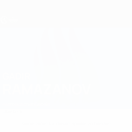
Direkt
zum
Hauptinhalt
UEFA U19-EM
GADIR
Gadir Ramazanov Stat.
RAMAZANOV
Aserbaidschan
Gabala
Überblick
Keine Daten für diesen Spieler vorhanden