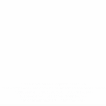
* Bis auf Weiteres ausgeschlossen. <a
href='https://de.uefa.com/insideuefa/mediaservices/medi
148df89ea5e1-8fa63590fb30-1000--fifa-uefa-
suspendieren-russische-vereine-und-
nationalmannschaft/'>Mehr hier</a>