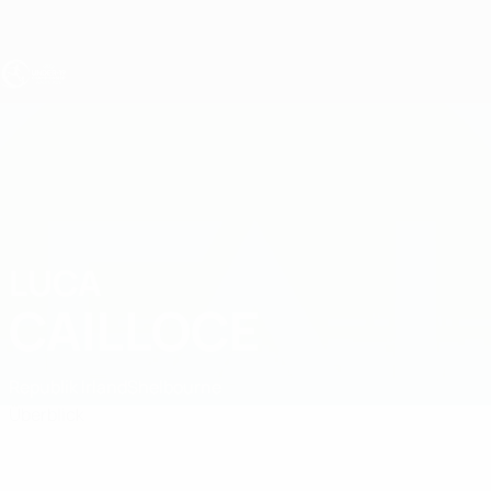
Direkt
zum
Hauptinhalt
UEFA U19-EM
LUCA
Luca Cailloce Stat.
CAILLOCE
Republik Irland
Shelbourne
Überblick