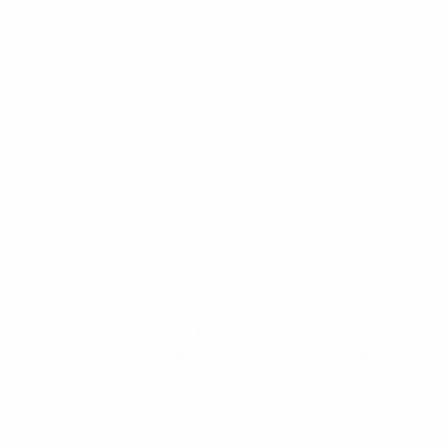
UEFA U19-EM
Spiele
News
Auslosungen
Geschichte
Video
Über
Teams
SEITEN IM
UEFA-
NETZWERK
UEFA.com
UEFA-Stiftung
für Kinder
SPRACHE &AUML;NDERN
Deutsch
English
Français
Deutsch
Русский
Español
Italiano
Português
Datenschutz