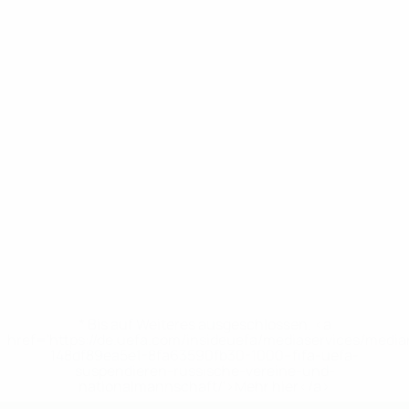
* Bis auf Weiteres ausgeschlossen. <a
href='https://de.uefa.com/insideuefa/mediaservices/medi
148df89ea5e1-8fa63590fb30-1000--fifa-uefa-
suspendieren-russische-vereine-und-
nationalmannschaft/'>Mehr hier</a>