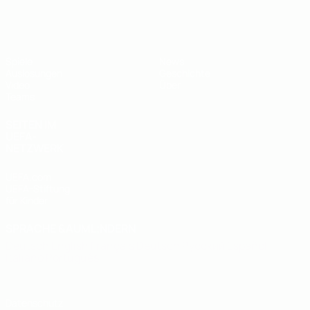
UEFA U19-EM
Spiele
News
Auslosungen
Geschichte
Video
Über
Teams
SEITEN IM
UEFA-
NETZWERK
UEFA.com
UEFA-Stiftung
für Kinder
SPRACHE &AUML;NDERN
Deutsch
English
Français
Deutsch
Русский
Español
Italiano
Português
Datenschutz