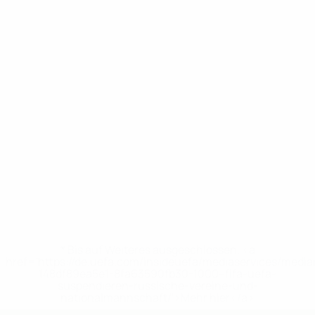
* Bis auf Weiteres ausgeschlossen. <a
href='https://de.uefa.com/insideuefa/mediaservices/medi
148df89ea5e1-8fa63590fb30-1000--fifa-uefa-
suspendieren-russische-vereine-und-
nationalmannschaft/'>Mehr hier</a>