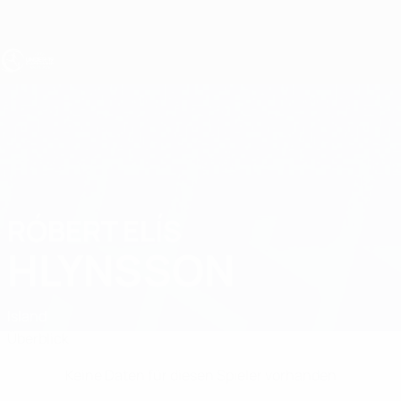
Direkt
zum
Hauptinhalt
UEFA U19-EM
RÓBERT ELÍS
Róbert Elís Hlynsson Stat.
HLYNSSON
Island
Überblick
Keine Daten für diesen Spieler vorhanden