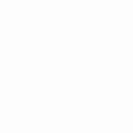
UEFA U19-EM
Spiele
News
Auslosungen
Geschichte
Video
Über
Teams
SEITEN IM
UEFA-
NETZWERK
UEFA.com
UEFA-Stiftung
für Kinder
SPRACHE &AUML;NDERN
Deutsch
English
Français
Deutsch
Русский
Español
Italiano
Português
Datenschutz