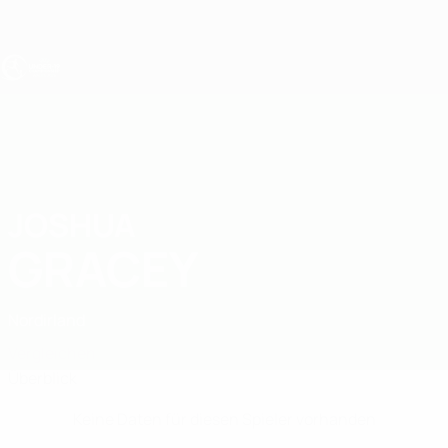
Direkt
zum
Hauptinhalt
UEFA U19-EM
JOSHUA
Joshua Gracey Stat.
GRACEY
Nordirland
Vergleichen
Überblick
Keine Daten für diesen Spieler vorhanden