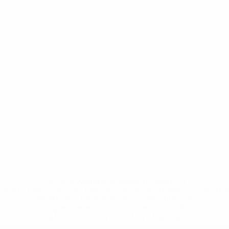
* Bis auf Weiteres ausgeschlossen. <a
href='https://de.uefa.com/insideuefa/mediaservices/medi
148df89ea5e1-8fa63590fb30-1000--fifa-uefa-
suspendieren-russische-vereine-und-
nationalmannschaft/'>Mehr hier</a>