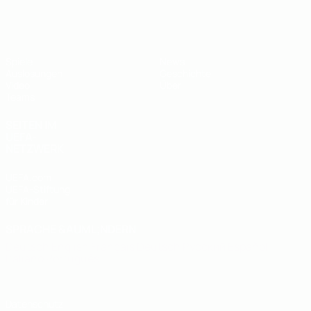
UEFA U19-EM
Spiele
News
Auslosungen
Geschichte
Video
Über
Teams
SEITEN IM
UEFA-
NETZWERK
UEFA.com
UEFA-Stiftung
für Kinder
SPRACHE &AUML;NDERN
Deutsch
English
Français
Deutsch
Русский
Español
Italiano
Português
Datenschutz