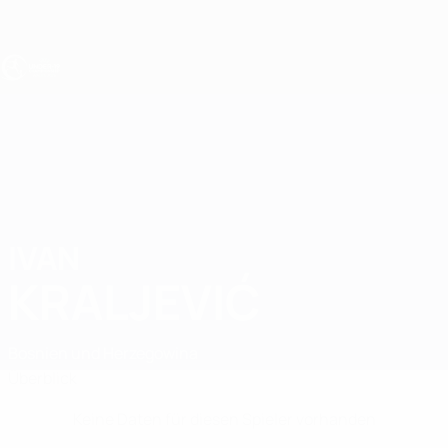
Direkt
zum
Hauptinhalt
UEFA U19-EM
IVAN
Ivan Kraljević Stat.
KRALJEVIĆ
Bosnien und Herzegowina
Überblick
Keine Daten für diesen Spieler vorhanden