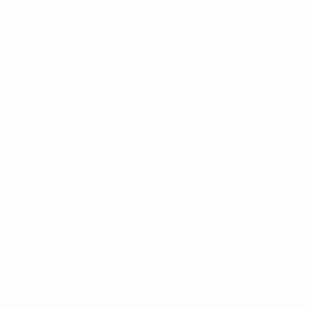
* Bis auf Weiteres ausgeschlossen. <a
href='https://de.uefa.com/insideuefa/mediaservices/medi
148df89ea5e1-8fa63590fb30-1000--fifa-uefa-
suspendieren-russische-vereine-und-
nationalmannschaft/'>Mehr hier</a>