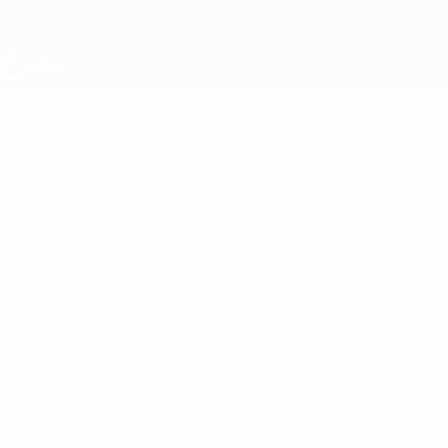
Direkt
zum
Hauptinhalt
UEFA U19-EM
JESAJA
Jesaja Mustapha Stat.
MUSTAPHA
Niederlande
Mainz
Überblick
Keine Daten für diesen Spieler vorhanden