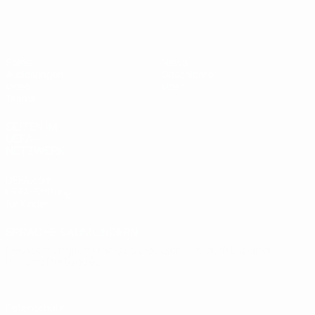
UEFA U19-EM
Spiele
News
Auslosungen
Geschichte
Video
Über
Teams
SEITEN IM
UEFA-
NETZWERK
UEFA.com
UEFA-Stiftung
für Kinder
SPRACHE &AUML;NDERN
Deutsch
English
Français
Deutsch
Русский
Español
Italiano
Português
Datenschutz