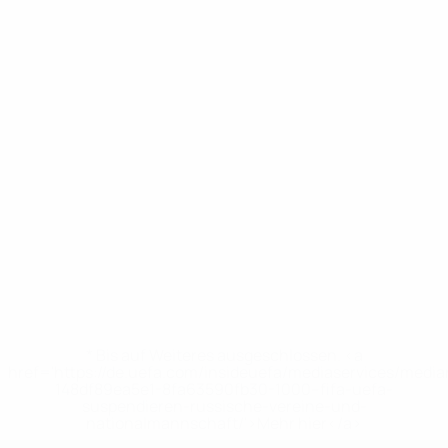
* Bis auf Weiteres ausgeschlossen. <a
href='https://de.uefa.com/insideuefa/mediaservices/medi
148df89ea5e1-8fa63590fb30-1000--fifa-uefa-
suspendieren-russische-vereine-und-
nationalmannschaft/'>Mehr hier</a>