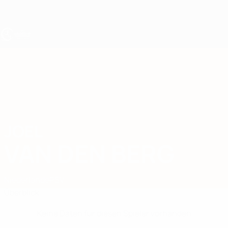
Direkt
zum
Hauptinhalt
UEFA U19-EM
JOEL
Joel van den Berg Stat.
VAN DEN BERG
Niederlande
PSV
Überblick
Keine Daten für diesen Spieler vorhanden