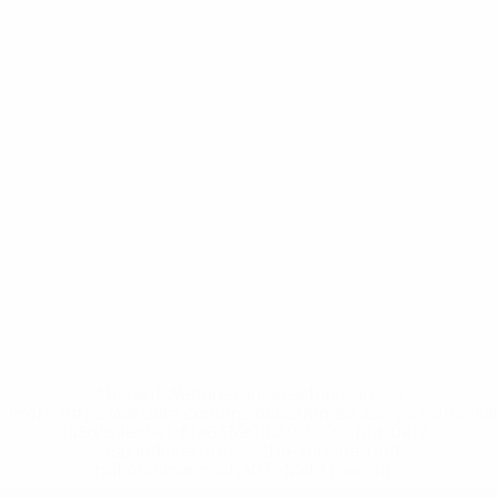
* Bis auf Weiteres ausgeschlossen. <a
href='https://de.uefa.com/insideuefa/mediaservices/medi
148df89ea5e1-8fa63590fb30-1000--fifa-uefa-
suspendieren-russische-vereine-und-
nationalmannschaft/'>Mehr hier</a>