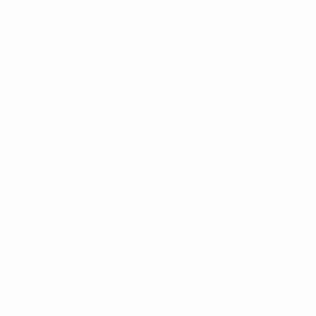
UEFA U19-EM
Spiele
News
Auslosungen
Geschichte
Video
Über
Teams
SEITEN IM
UEFA-
NETZWERK
UEFA.com
UEFA-Stiftung
für Kinder
SPRACHE &AUML;NDERN
Deutsch
English
Français
Deutsch
Русский
Español
Italiano
Português
Datenschutz