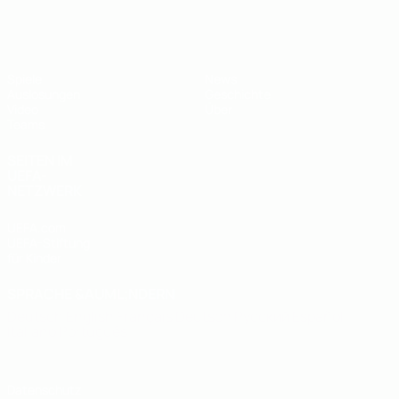
UEFA U19-EM
Spiele
News
Auslosungen
Geschichte
Video
Über
Teams
SEITEN IM
UEFA-
NETZWERK
UEFA.com
UEFA-Stiftung
für Kinder
SPRACHE &AUML;NDERN
Deutsch
English
Français
Deutsch
Русский
Español
Italiano
Português
Datenschutz