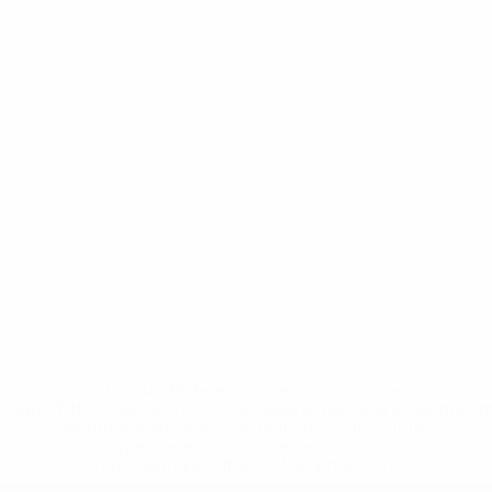
* Bis auf Weiteres ausgeschlossen. <a
href='https://de.uefa.com/insideuefa/mediaservices/medi
148df89ea5e1-8fa63590fb30-1000--fifa-uefa-
suspendieren-russische-vereine-und-
nationalmannschaft/'>Mehr hier</a>