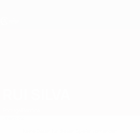
Direkt
zum
Hauptinhalt
UEFA U19-EM
RUI SILVA
Rui Silva Stat.
Portugal
Benfica
Überblick
Keine Daten für diesen Spieler vorhanden