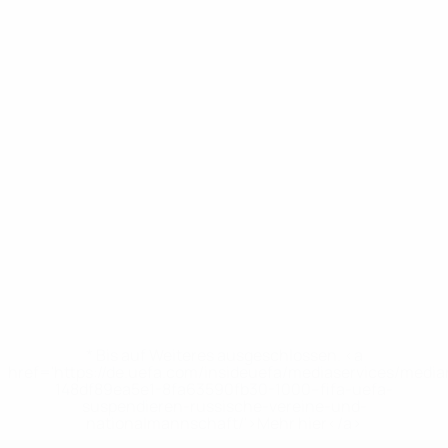
* Bis auf Weiteres ausgeschlossen. <a
href='https://de.uefa.com/insideuefa/mediaservices/medi
148df89ea5e1-8fa63590fb30-1000--fifa-uefa-
suspendieren-russische-vereine-und-
nationalmannschaft/'>Mehr hier</a>