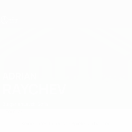
Direkt
zum
Hauptinhalt
UEFA U19-EM
ADRIAN
Adrian Raychev Stat.
RAYCHEV
Bulgarien
Levski Sofia
Überblick
Keine Daten für diesen Spieler vorhanden