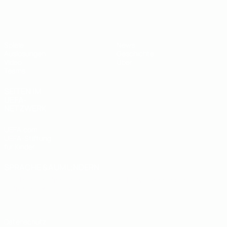
UEFA U19-EM
Spiele
News
Auslosungen
Geschichte
Video
Über
Teams
SEITEN IM
UEFA-
NETZWERK
UEFA.com
UEFA-Stiftung
für Kinder
SPRACHE &AUML;NDERN
Deutsch
English
Français
Deutsch
Русский
Español
Italiano
Português
Datenschutz