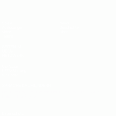
UEFA U19-EM
Spiele
News
Auslosungen
Geschichte
Video
Über
Teams
SEITEN IM
UEFA-
NETZWERK
UEFA.com
UEFA-Stiftung
für Kinder
SPRACHE &AUML;NDERN
Deutsch
English
Français
Deutsch
Русский
Español
Italiano
Português
Datenschutz