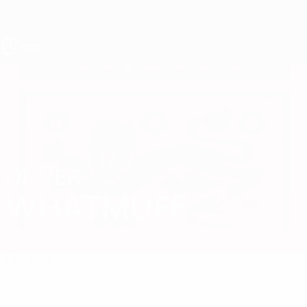
Direkt
zum
Hauptinhalt
UEFA U19-EM
OLIVER
Oliver Whatmuff Stat.
WHATMUFF
England
Man City
Überblick