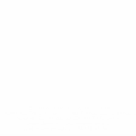
* Bis auf Weiteres ausgeschlossen. <a
href='https://de.uefa.com/insideuefa/mediaservices/medi
148df89ea5e1-8fa63590fb30-1000--fifa-uefa-
suspendieren-russische-vereine-und-
nationalmannschaft/'>Mehr hier</a>