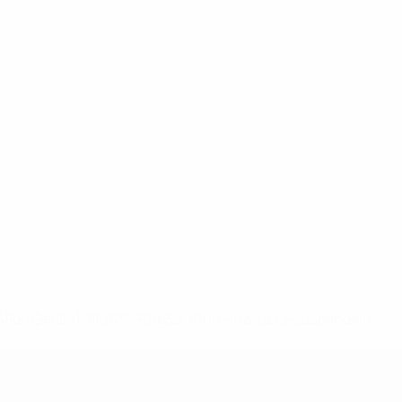
-148df89ea5e1-8fa63590fb30-1000--fifa-uefa-suspendieren-
>