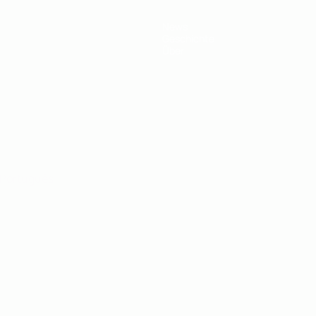
News
Geschichte
Über
Português