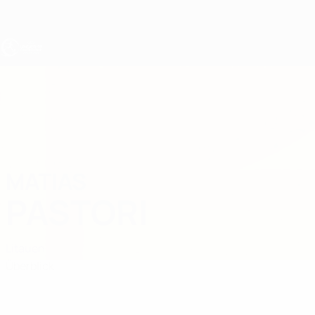
Direkt
zum
Hauptinhalt
UEFA U19-EM
MATIAS
Matias Pastori Stat.
PASTORI
Litauen
Überblick