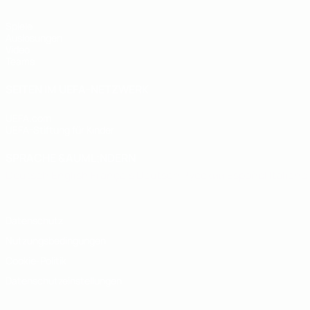
Spiele
Auslosungen
Video
Teams
SEITEN IM UEFA-NETZWERK
UEFA.com
UEFA-Stiftung für Kinder
SPRACHE &AUML;NDERN
Deutsch
English
Français
Deutsch
Русский
Español
Italiano
Datenschutz
Nutzungsbedingungen
Cookie-Politik
Datenschutzeinstellungen