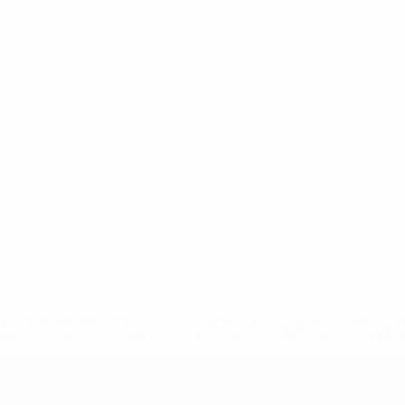
uefa.com/insideuefa/mediaservices/mediareleases/news/0272
russische-vereine-und-nationalmannschaft/'>Mehr hier</a