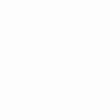
* Bis auf Weiteres ausgeschlossen. <a href='https://de.
UEFA U19-EM