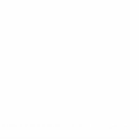
-148df89ea5e1-8fa63590fb30-1000--fifa-uefa-suspendieren-
>