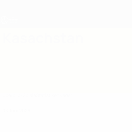
Direkt
zum
Hauptinhalt
UEFA U19-EM
Kasachstan
Kasachstan UEFA U19-EM 2027
Überblick
Spiele
Statistiken
Kader
03 Juni 2026