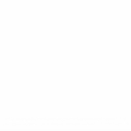
uefa.com/insideuefa/mediaservices/mediareleases/news/0272
russische-vereine-und-nationalmannschaft/'>Mehr hier</a