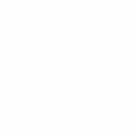
UEFA U19-EM
Spiele
Auslosungen
Video
Teams
SEITEN IM UEFA-NETZWERK
UEFA.com
UEFA-Stiftung für Kinder
SPRACHE &AUML;NDERN
Deutsch
English
Français
Deutsch
Русский
Español
Italiano
Datenschutz
Nutzungsbedingungen
Cookie-Politik