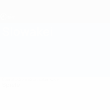
Direkt
zum
Hauptinhalt
UEFA U19-EM
Slowakei
Slowakei UEFA U19-EM 2027
Überblick
Spiele
Statistiken
Kader
Spiele