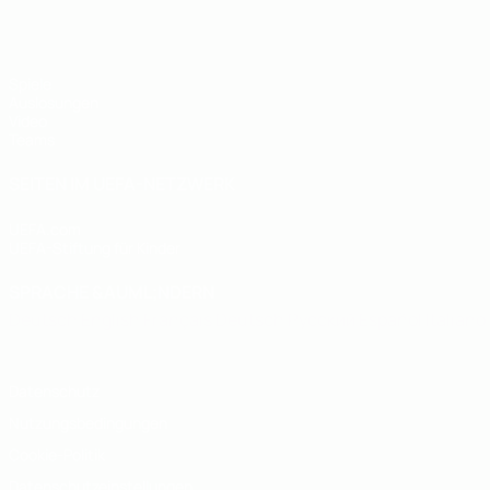
Spiele
Auslosungen
Video
Teams
SEITEN IM UEFA-NETZWERK
UEFA.com
UEFA-Stiftung für Kinder
SPRACHE &AUML;NDERN
Deutsch
English
Français
Deutsch
Русский
Español
Italiano
Datenschutz
Nutzungsbedingungen
Cookie-Politik
Datenschutzeinstellungen