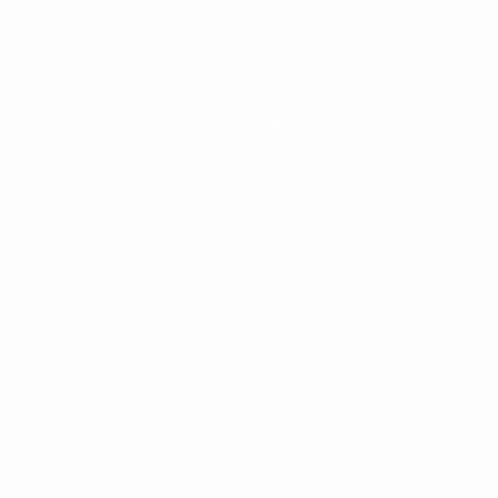
News
Geschichte
Über
Português