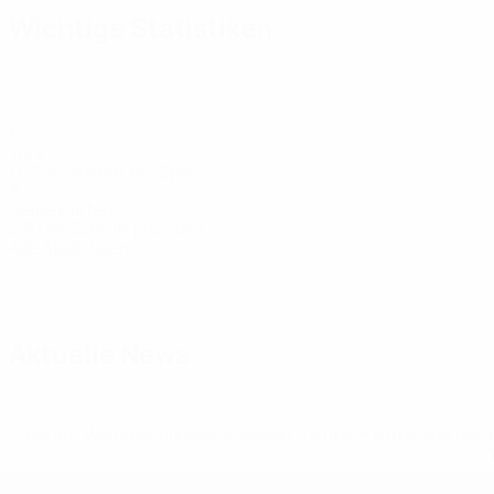
Wichtige Statistiken
5
Tore
1,67 im Schnitt pro Spiel
8
Gelbe Karten
2,67 im Schnitt pro Spiel
Alle Statistiken
Kader
Baláž
Beke
Fecso
Fehér
Grambličk
Mittelfeldspieler
Mittelfeldspieler
Verteidiger
Mittelfeldspieler
Torhüter
Aktuelle News
* Bis auf Weiteres ausgeschlossen. <a href='https://de.
UEFA U19-EM