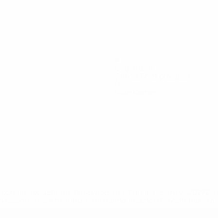
6
Gegentore
2 im Schnitt pro Spiel
0
Rote Karten
a
Husár
Jenčuš
Kasana
Kodaj
Koribský
Královič
Lábo
Mate
Verteidiger
Mittelfeldspieler
Stürmer
Verteidiger
Stürmer
Torhüter
Stürmer
Mittelf
uefa.com/insideuefa/mediaservices/mediareleases/news/0272
russische-vereine-und-nationalmannschaft/'>Mehr hier</a