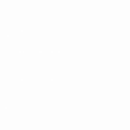
UEFA U19-EM
Spiele
Auslosungen
Video
Teams
SEITEN IM UEFA-NETZWERK
UEFA.com
UEFA-Stiftung für Kinder
SPRACHE &AUML;NDERN
Deutsch
English
Français
Deutsch
Русский
Español
Italiano
Datenschutz
Nutzungsbedingungen
Cookie-Politik