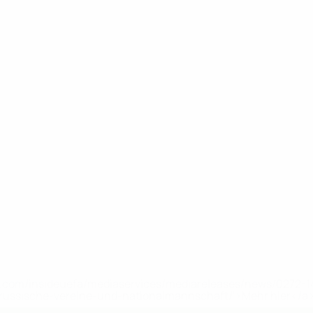
uefa.com/insideuefa/mediaservices/mediareleases/news/0272
russische-vereine-und-nationalmannschaft/'>Mehr hier</a