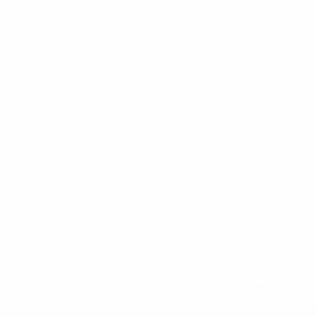
-148df89ea5e1-8fa63590fb30-1000--fifa-uefa-suspendieren-
>