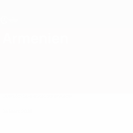
Direkt
zum
Hauptinhalt
UEFA U19-EM
Armenien
Armenien UEFA U19-EM 2027
Überblick
Spiele
Statistiken
Kader
24 März 2026