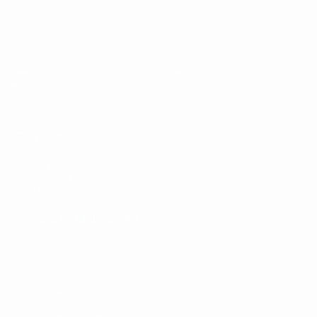
Spiele
News
Auslosungen
Geschichte
Video
Über
Teams
SEITEN IM
UEFA-
NETZWERK
UEFA.com
UEFA-Stiftung
für Kinder
SPRACHE &AUML;NDERN
Deutsch
English
Français
Deutsch
Русский
Español
Italiano
Português
Datenschutz
Nutzungsbedingungen