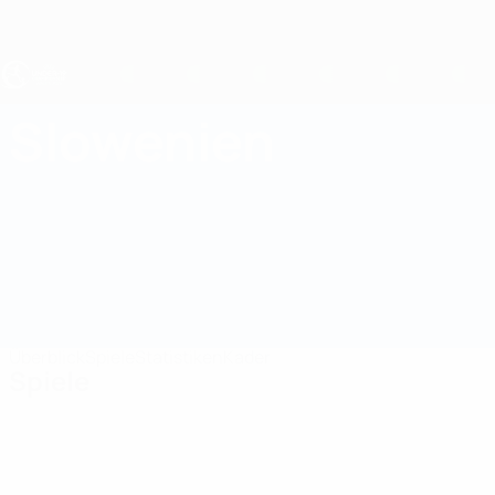
Direkt
zum
Hauptinhalt
UEFA U19-EM
Slowenien
Slowenien UEFA U19-EM 2027
Überblick
Spiele
Statistiken
Kader
Spiele