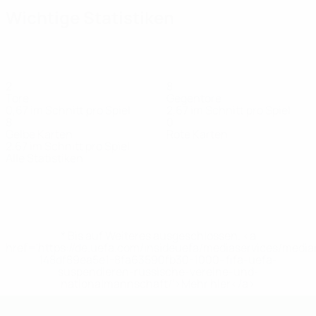
Wichtige Statistiken
2
8
Tore
Gegentore
0,67 im Schnitt pro Spiel
2,67 im Schnitt pro Spiel
8
0
Gelbe Karten
Rote Karten
2,67 im Schnitt pro Spiel
Alle Statistiken
Kader
Ceferin
Goga
Golič
Handanović
Hočevar
Horvat
Juri
Mittelfeldspieler
Stürmer
Torhüter
Torhüter
Stürmer
Verteidiger
Mitt
* Bis auf Weiteres ausgeschlossen. <a
href='https://de.uefa.com/insideuefa/mediaservices/medi
148df89ea5e1-8fa63590fb30-1000--fifa-uefa-
suspendieren-russische-vereine-und-
nationalmannschaft/'>Mehr hier</a>
UEFA U19-EM