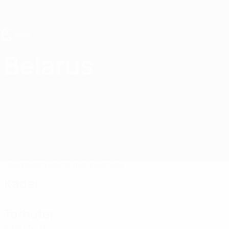
Direkt
zum
Hauptinhalt
UEFA U19-EM
Belarus
Belarus UEFA U19-EM 2027
Überblick
Spiele
Statistiken
Kader
Kader
Torhüter
Alter
EM
GT
Aleksandrovich
12