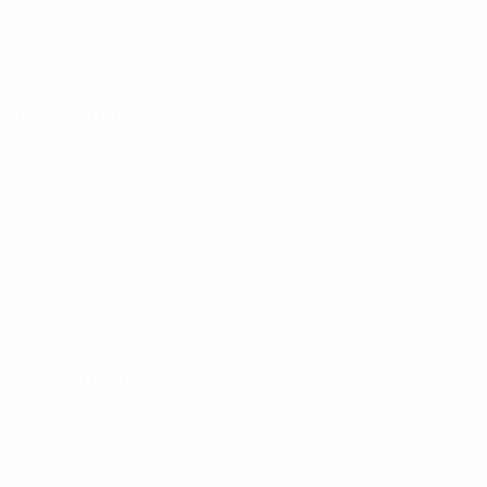
BLR
18
2
-
Klachkovich
16
BLR
18
-
-
Verteidiger
Alter
EM
T
Roika
2
BLR
17
2
-
Paluyanau
3
BLR
18
2
-
Zhyhimont
4
BLR
18
1
-
Sakuta
5
BLR
18
1
-
Sheremet
15
BLR
18
2
-
Mittelfeldspieler
Alter
EM
T
Drachou
6
BLR
18
2
2
Snapkou
7
BLR
18
2
-
Zablotski
8