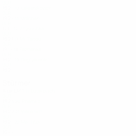
BLR
18
2
-
Kalesnikovich
10
BLR
18
2
-
Molchan
13
BLR
17
1
-
Zhyvushka
14
BLR
18
2
1
Mi. Tsitou
17
BLR
18
1
-
Fezhanka
18
BLR
18
2
-
Degtyarenko
19
BLR
18
2
-
Stürmer
Alter
EM
T
Lutskovich
11
BLR
18
2
4
Priemko
20
BLR
18
2
2
Viarenich
21
BLR
18
2
-
Ma. Titov
22
BLR
16
-
-