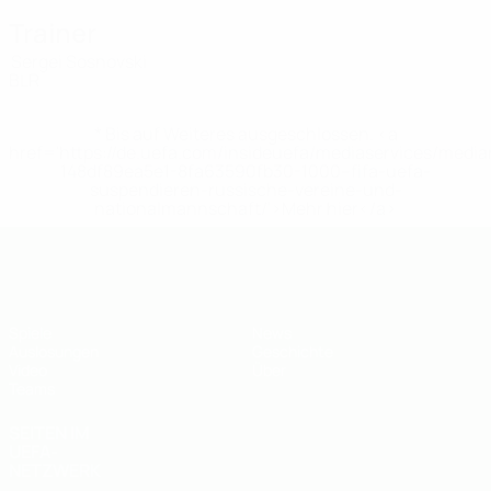
Trainer
Sergei Sosnovski
BLR
* Bis auf Weiteres ausgeschlossen. <a
href='https://de.uefa.com/insideuefa/mediaservices/medi
148df89ea5e1-8fa63590fb30-1000--fifa-uefa-
suspendieren-russische-vereine-und-
nationalmannschaft/'>Mehr hier</a>
UEFA U19-EM
Spiele
News
Auslosungen
Geschichte
Video
Über
Teams
SEITEN IM
UEFA-
NETZWERK