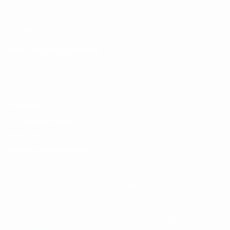
UEFA.com
UEFA-Stiftung
für Kinder
SPRACHE &AUML;NDERN
Deutsch
English
Français
Deutsch
Русский
Español
Italiano
Português
Datenschutz
Nutzungsbedingungen
Cookie-Politik
Datenschutzeinstellungen
© 1998-2026 UEFA. Alle Rechte vorbehalten
Der Name UEFA, das UEFA-Logo und alle Marken von UEFA-
Wettbewerben sind geschützte Marken und/oder von der UEFA
urheberrechtlich geschützt. Sie dürfen nicht für kommerzielle
Zwecke verwendet werden. Mit der Verwendung von UEFA.com