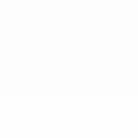
Direkt
zum
Hauptinhalt
UEFA U19-EM
Lettland
Lettland UEFA U19-EM 2027
Überblick
Spiele
Statistiken
Kader
15 Mai 2026