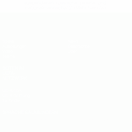
suspendieren-russische-vereine-und-
nationalmannschaft/'>Mehr hier</a>
UEFA U19-EM
Spiele
News
Auslosungen
Geschichte
Video
Über
Teams
SEITEN IM
UEFA-
NETZWERK
UEFA.com
UEFA-Stiftung
für Kinder
SPRACHE &AUML;NDERN
Deutsch
English
Français
Deutsch
Русский
Español
Italiano
Português