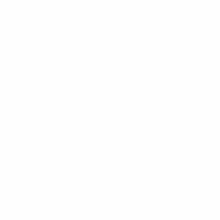
18 Mai 2026
21 Mai 2026
* Bis auf Weiteres ausgeschlossen. <a
href='https://de.uefa.com/insideuefa/mediaservices/medi
148df89ea5e1-8fa63590fb30-1000--fifa-uefa-