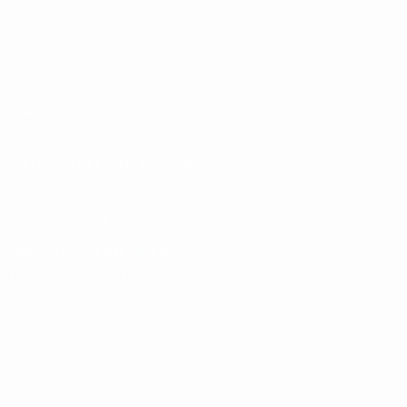
UEFA U19-EM
Spiele
Auslosungen
Video
Teams
SEITEN IM UEFA-NETZWERK
UEFA.com
UEFA-Stiftung für Kinder
SPRACHE &AUML;NDERN
Deutsch
English
Français
Deutsch
Русский
Español
Italiano
Datenschutz
Nutzungsbedingungen
Cookie-Politik