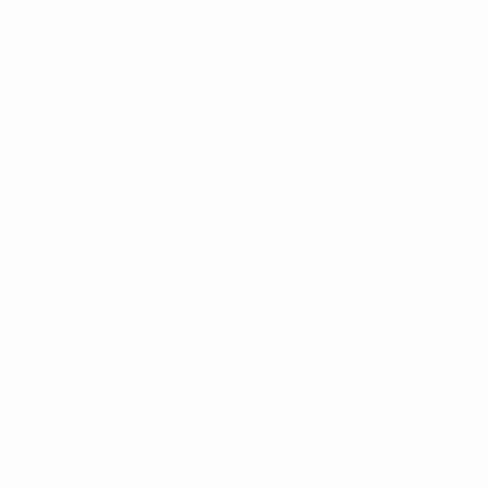
News
Geschichte
Über
Português