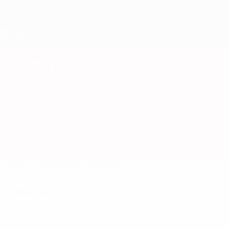
Direkt
zum
Hauptinhalt
UEFA U19-EM
Wales
Wales UEFA U19-EM 2027
Überblick
Spiele
Statistiken
Kader
25 März 2026