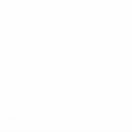
-148df89ea5e1-8fa63590fb30-1000--fifa-uefa-suspendieren-
>