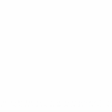
uefa.com/insideuefa/mediaservices/mediareleases/news/0272
russische-vereine-und-nationalmannschaft/'>Mehr hier</a