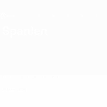
Direkt
zum
Hauptinhalt
UEFA U19-EM
Spanien
Spanien UEFA U19-EM 2027
Überblick
Spiele
Statistiken
Kader
25 März 2026