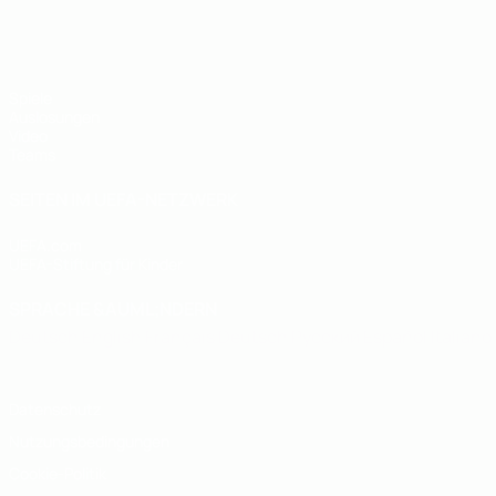
UEFA U19-EM
Spiele
Auslosungen
Video
Teams
SEITEN IM UEFA-NETZWERK
UEFA.com
UEFA-Stiftung für Kinder
SPRACHE &AUML;NDERN
Deutsch
English
Français
Deutsch
Русский
Español
Italiano
Datenschutz
Nutzungsbedingungen
Cookie-Politik