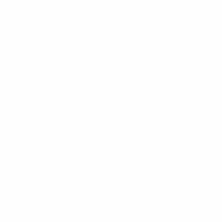
-148df89ea5e1-8fa63590fb30-1000--fifa-uefa-suspendieren-
>