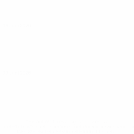
06 Juni 2026
09 Juni 2026
* Bis auf Weiteres ausgeschlossen. <a
href='https://de.uefa.com/insideuefa/mediaservices/medi
148df89ea5e1-8fa63590fb30-1000--fifa-uefa-