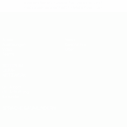
suspendieren-russische-vereine-und-
nationalmannschaft/'>Mehr hier</a>
UEFA U19-EM
Spiele
News
Auslosungen
Geschichte
Video
Über
Teams
SEITEN IM
UEFA-
NETZWERK
UEFA.com
UEFA-Stiftung
für Kinder
SPRACHE &AUML;NDERN
Deutsch
English
Français
Deutsch
Русский
Español
Italiano
Português