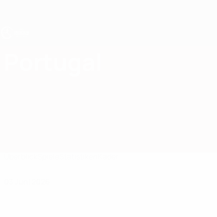
Direkt
zum
Hauptinhalt
UEFA U19-EM
Portugal
Portugal UEFA U19-EM 2027
Überblick
Spiele
Statistiken
Kader
03 Juni 2026