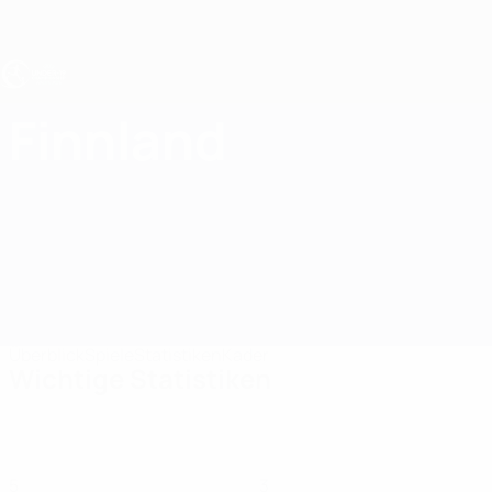
Direkt
zum
Hauptinhalt
UEFA U19-EM
Finnland
Finnland Statistiken UEFA U19-EM 2027
Überblick
Spiele
Statistiken
Kader
Wichtige Statistiken
5
3