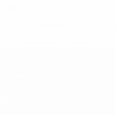
Karten
* Bis auf Weiteres ausgeschlossen. <a
href='https://de.uefa.com/insideuefa/mediaservices/medi
148df89ea5e1-8fa63590fb30-1000--fifa-uefa-
suspendieren-russische-vereine-und-
nationalmannschaft/'>Mehr hier</a>
UEFA U19-EM
Spiele
News
Auslosungen
Geschichte
Video
Über
Teams
SEITEN IM
UEFA-
NETZWERK
UEFA.com