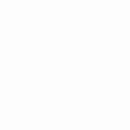
UEFA-Stiftung
für Kinder
SPRACHE &AUML;NDERN
Deutsch
English
Français
Deutsch
Русский
Español
Italiano
Português
Datenschutz
Nutzungsbedingungen
Cookie-Politik
Datenschutzeinstellungen
© 1998-2026 UEFA. Alle Rechte vorbehalten
Der Name UEFA, das UEFA-Logo und alle Marken von UEFA-
Wettbewerben sind geschützte Marken und/oder von der UEFA
urheberrechtlich geschützt. Sie dürfen nicht für kommerzielle
Zwecke verwendet werden. Mit der Verwendung von UEFA.com
erklären Sie sich mit den Nutzungsbedingungen und der