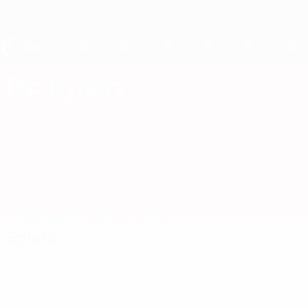
Direkt
zum
Hauptinhalt
UEFA U19-EM
Belgien
Belgien UEFA U19-EM 2027
Überblick
Spiele
Statistiken
Kader
Spiele