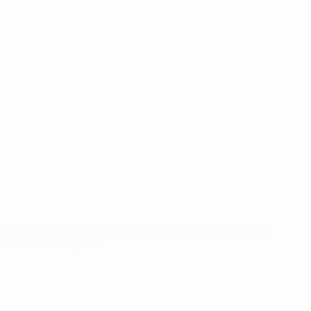
Spiele
News
Auslosungen
Geschichte
Video
Über
Teams
SEITEN IM
UEFA-
NETZWERK
UEFA.com
UEFA-Stiftung
für Kinder
SPRACHE &AUML;NDERN
Deutsch
English
Français
Deutsch
Русский
Español
Italiano
Português
Datenschutz
Nutzungsbedingungen