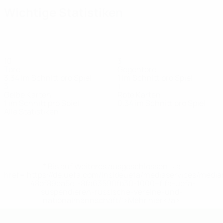
Wichtige Statistiken
10
3
Tore
Gegentore
3,34 im Schnitt pro Spiel
1 im Schnitt pro Spiel
3
1
Gelbe Karten
Rote Karten
1 im Schnitt pro Spiel
0,34 im Schnitt pro Spiel
Alle Statistiken
Kader
Amengai
Braspenning
Camara
Da Silva
De Kimpe
De 
Mittelfeldspieler
Verteidiger
Stürmer
Mittelfeldspieler
Verteidiger
Mitt
* Bis auf Weiteres ausgeschlossen. <a
href='https://de.uefa.com/insideuefa/mediaservices/medi
148df89ea5e1-8fa63590fb30-1000--fifa-uefa-
suspendieren-russische-vereine-und-
nationalmannschaft/'>Mehr hier</a>
UEFA U19-EM