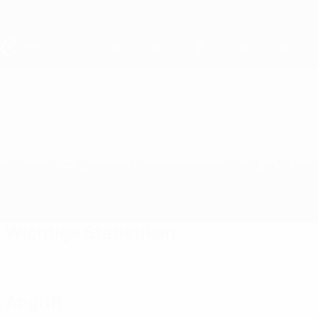
Direkt
zum
Hauptinhalt
UEFA U19-EM
Türkei vs Ungarn
Überblick
Updates
Infos zum Spiel
Wichtige Statistiken
Angriff