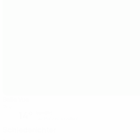
Belle Vue
Rhyl
14°
bewölkt
Der Platz ist exzellent
Schiedsrichter