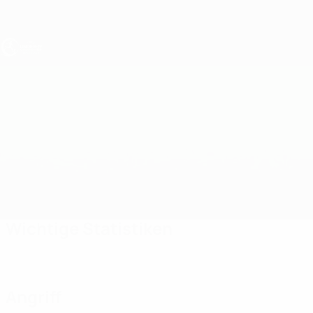
Direkt
zum
Hauptinhalt
UEFA U19-EM
Island vs Rumänien
Überblick
Updates
Infos zum Spiel
Wichtige Statistiken
Angriff