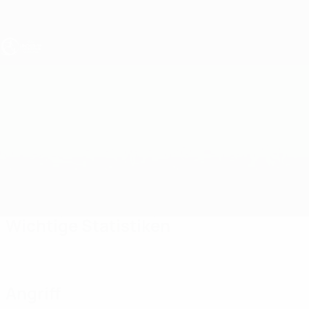
Direkt
zum
Hauptinhalt
UEFA U19-EM
Färöer-Inseln vs Bulgarien
Überblick
Updates
Infos zum Spiel
Wichtige Statistiken
Angriff