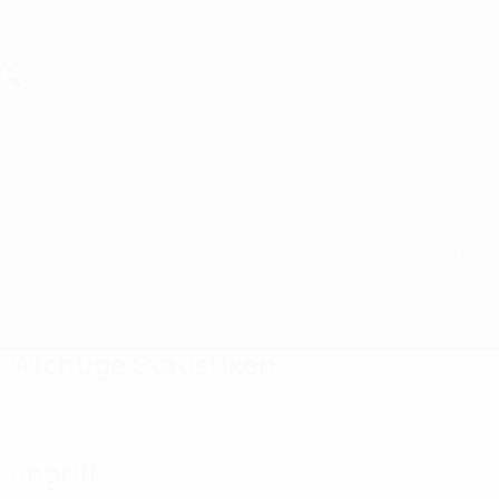
Direkt
zum
Hauptinhalt
UEFA U19-EM
Griechenland vs Liechtenstein
Überblick
Updates
Infos zum Spiel
Wichtige Statistiken
Angriff