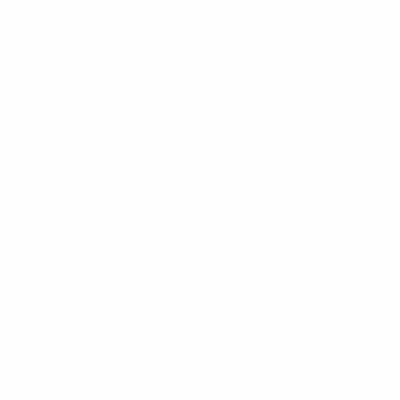
CD Das Aves
Vila Das Aves
Schiedsrichter
Schiedsrichter
Lukasz Kuzma
POL
Schiedsrichterassistenten
Jakub Winkler
POL