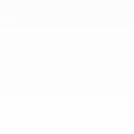
Direkt
zum
Hauptinhalt
UEFA U19-EM
Republik Irland vs Kasachstan
Überblick
Updates
Infos zum Spiel
Fakten zum Spiel